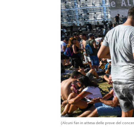
PODCAST
NEWSLETTER
I MIEI PREFERITI
SHOP
CALENDARIO
AREA PERSONALE
Area Personale
(Alcuni fan in attesa delle prove del con
Newsletter