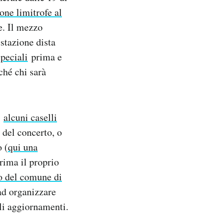
one limitrofe al
e. Il mezzo
 stazione dista
peciali
prima e
ché chi sarà
:
alcuni caselli
 del concerto, o
o (
qui una
rima il proprio
o del comune di
 ad organizzare
gli aggiornamenti.