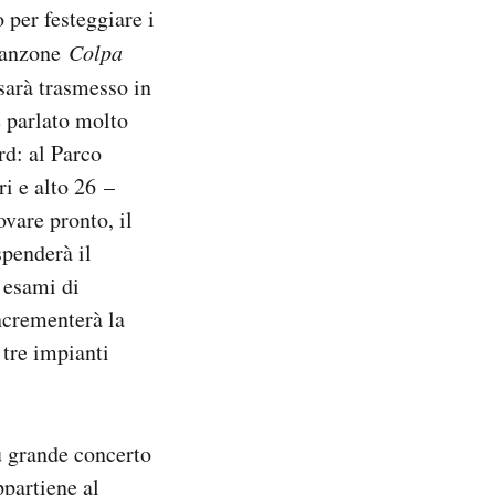
per festeggiare i
 canzone
Colpa
sarà trasmesso in
è parlato molto
rd: al Parco
ri e alto 26 –
ovare pronto, il
spenderà il
i esami di
ncrementerà la
 tre impianti
ù grande concerto
ppartiene al