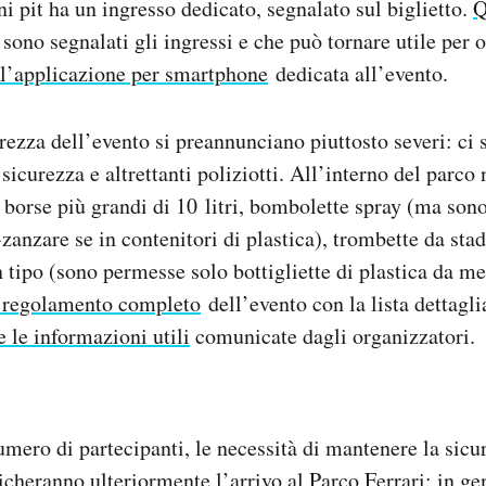
ni pit ha un ingresso dedicato, segnalato sul biglietto.
Q
sono segnalati gli ingressi e che può tornare utile per 
l’applicazione per smartphone
dedicata all’evento.
urezza dell’evento si preannunciano piuttosto severi: ci 
 sicurezza e altrettanti poliziotti. All’interno del parco
e borse più grandi di 10 litri, bombolette spray (ma son
zanzare se in contenitori di plastica), trombette da stad
n tipo (sono permesse solo bottigliette di plastica da m
l regolamento completo
dell’evento con la lista dettagli
e le informazioni utili
comunicate dagli organizzatori.
umero di partecipanti, le necessità di mantenere la sicu
cheranno ulteriormente l’arrivo al Parco Ferrari: in gen