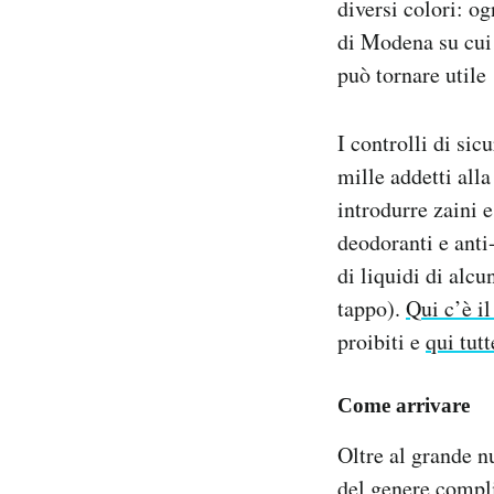
diversi colori: og
di Modena su cui 
può tornare utile
I controlli di sic
mille addetti alla
introdurre zaini 
deodoranti e anti-
di liquidi di alcu
tappo).
Qui c’è i
proibiti e
qui tutt
Come arrivare
Oltre al grande n
del genere compli