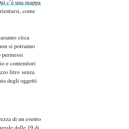
ui c’è una mappa
orientarsi, come
saranno circa
 non si potranno
o permessi
io e contenitori
ezzo litro senza
ata degli oggetti
rezza di un evento
erale dalle 19 di