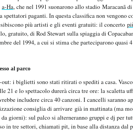
e
a-Ha
, che nel 1991 suonarono allo stadio Maracanã di
a spettatori paganti. In questa classifica non vengono co
 esibiscono più artisti e gli eventi gratuiti: il concerto
pi
lo, gratuito, di Rod Stewart sulla spiaggia di Copacaba
embre del 1994, a cui si stima che parteciparono quasi 4
cesso al parco
out: i biglietti sono stati ritirati o spediti a casa. Vasco
le 21 e lo spettacolo durerà circa tre ore: la scaletta uff
rebbe includere circa 40 canzoni. I cancelli saranno ape
izzazione consiglia di arrivare già in mattinata (ma mol
 da giorni): sul palco si alterneranno gruppi e dj per tutt
so in tre settori, chiamati pit, in base alla distanza dal 