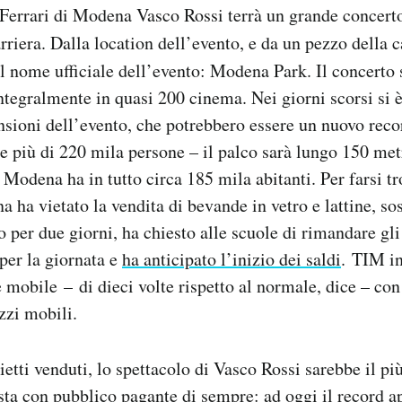
errari di Modena Vasco Rossi terrà un grande concerto 
arriera. Dalla location dell’evento, e da un pezzo della
il nome ufficiale dell’evento: Modena Park. Il concerto 
integralmente in quasi 200 cinema. Nei giorni scorsi si 
sioni dell’evento, che potrebbero essere un nuovo reco
se più di 220 mila persone – il palco sarà lungo 150 met
 Modena ha in tutto circa 185 mila abitanti. Per farsi tr
ha vietato la vendita di bevande in vetro e lattine, so
o per due giorni, ha chiesto alle scuole di rimandare gl
 per la giornata e
ha anticipato l’inizio dei saldi
. TIM i
e mobile – di dieci volte rispetto al normale, dice – con
zzi mobili.
etti venduti, lo spettacolo di Vasco Rossi sarebbe il pi
ista con pubblico pagante di sempre: ad oggi il record a