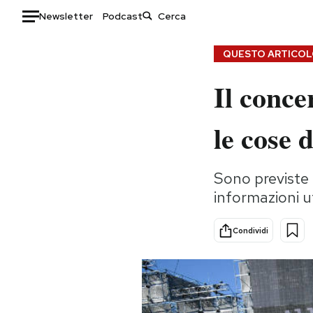
Newsletter
Podcast
Auto
QUESTO ARTICOLO
Il conce
HOME
Italia
Moda
le cose 
Mondo
Libri
Politica
Consumismi
Sono previste 
Tecnologia
Storie/Idee
informazioni ut
Internet
Ok Boomer!
Scienza
Media
Condividi
Cultura
Europa
Economia
Altrecose
Sport
Mondiali calcio 2026