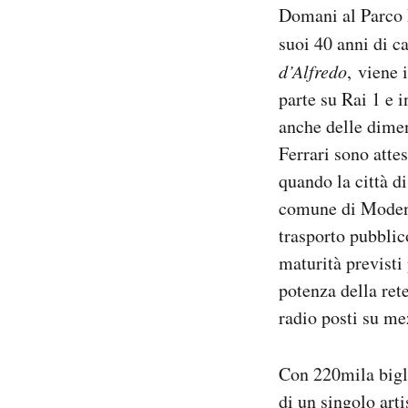
Domani al Parco F
Notifiche mobile
Regala il Post
suoi 40 anni di c
Hai bisogno di aiuto?
d’Alfredo
,
viene 
Esci
parte su Rai 1 e 
anche delle dimen
Ferrari sono atte
quando la città di
comune di Modena 
trasporto pubblic
maturità previsti
potenza della ret
radio posti su me
Con 220mila bigli
di un singolo art