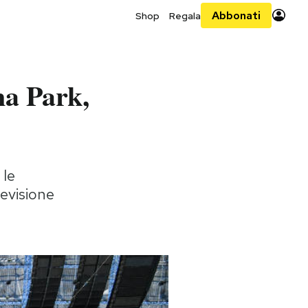
Abbonati
Shop
Regala
na Park,
 le
levisione