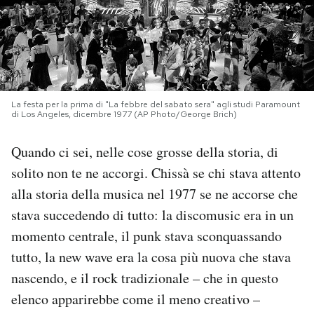
PODCAST
NEWSLETTER
La festa per la prima di "La febbre del sabato sera" agli studi Paramount
di Los Angeles, dicembre 1977 (AP Photo/George Brich)
I MIEI PREFERITI
Quando ci sei, nelle cose grosse della storia, di
SHOP
solito non te ne accorgi. Chissà se chi stava attento
alla storia della musica nel 1977 se ne accorse che
stava succedendo di tutto: la discomusic era in un
CALENDARIO
momento centrale, il punk stava sconquassando
tutto, la new wave era la cosa più nuova che stava
AREA PERSONALE
nascendo, e il rock tradizionale – che in questo
Area Personale
elenco apparirebbe come il meno creativo –
Newsletter