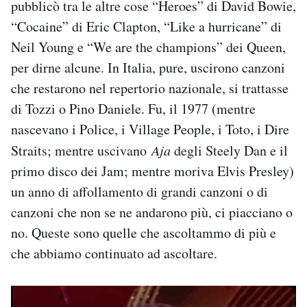
pubblicò tra le altre cose “Heroes” di David Bowie,
Notifiche mobile
“Cocaine” di Eric Clapton, “Like a hurricane” di
Regala il Post
Neil Young e “We are the champions” dei Queen,
Hai bisogno di aiuto?
Esci
per dirne alcune. In Italia, pure, uscirono canzoni
che restarono nel repertorio nazionale, si trattasse
di Tozzi o Pino Daniele. Fu, il 1977 (mentre
nascevano i Police, i Village People, i Toto, i Dire
Straits; mentre uscivano
Aja
degli Steely Dan e il
primo disco dei Jam; mentre moriva Elvis Presley)
un anno di affollamento di grandi canzoni o di
canzoni che non se ne andarono più, ci piacciano o
no. Queste sono quelle che ascoltammo di più e
che abbiamo continuato ad ascoltare.