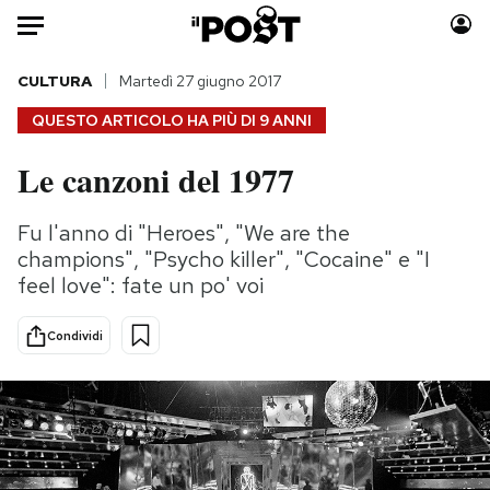
Auto
CULTURA
Martedì 27 giugno 2017
QUESTO ARTICOLO HA PIÙ DI
9 ANNI
HOME
Le canzoni del 1977
Italia
Moda
Mondo
Libri
Fu l'anno di "Heroes", "We are the
Politica
Consumismi
champions", "Psycho killer", "Cocaine" e "I
Tecnologia
Storie/Idee
feel love": fate un po' voi
Internet
Ok Boomer!
Condividi
Scienza
Media
Cultura
Europa
Economia
Altrecose
Sport
Mondiali calcio 2026