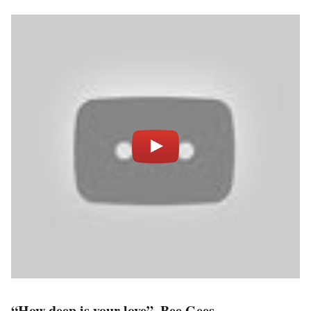
“How deep is your love”, Bee Gees