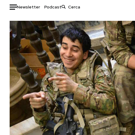
Newsletter
Podcast
Auto
HOME
Italia
Moda
Mondo
Libri
Politica
Consumismi
Tecnologia
Storie/Idee
Internet
Ok Boomer!
Scienza
Media
Cultura
Europa
Economia
Altrecose
Sport
Mondiali calcio 2026