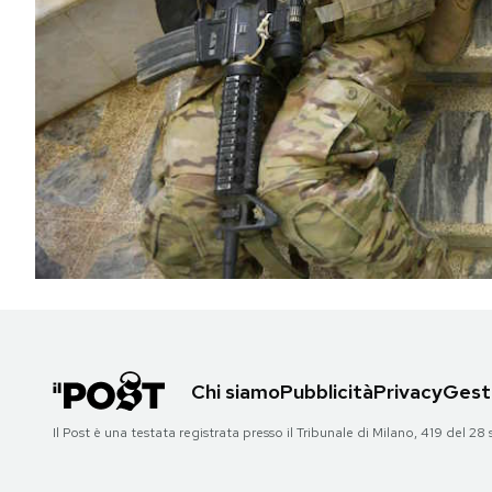
PODCAST
NEWSLETTER
I MIEI PREFERITI
SHOP
CALENDARIO
Chi siamo
Pubblicità
Privacy
Gesti
AREA PERSONALE
Il Post è una testata registrata presso il Tribunale di Milano, 419 del
Area Personale
Newsletter