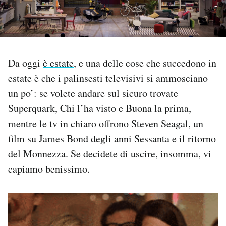
PODCAST
NEWSLETTER
Da oggi
è estate
, e una delle cose che succedono in
estate è che i palinsesti televisivi si ammosciano
I MIEI PREFERITI
un po’: se volete andare sul sicuro trovate
Superquark, Chi l’ha visto e Buona la prima,
SHOP
mentre le tv in chiaro offrono Steven Seagal, un
film su James Bond degli anni Sessanta e il ritorno
del Monnezza. Se decidete di uscire, insomma, vi
CALENDARIO
capiamo benissimo.
AREA PERSONALE
Area Personale
Newsletter