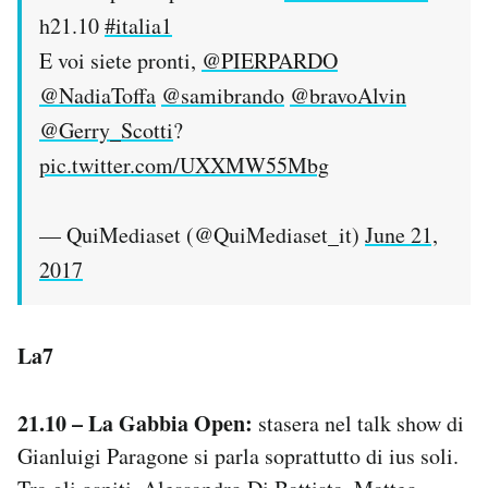
h21.10
#italia1
E voi siete pronti,
@PIERPARDO
@NadiaToffa
@samibrando
@bravoAlvin
@Gerry_Scotti
?
pic.twitter.com/UXXMW55Mbg
— QuiMediaset (@QuiMediaset_it)
June 21,
2017
La7
21.10 – La Gabbia Open:
stasera nel talk show di
Gianluigi Paragone si parla soprattutto di ius soli.