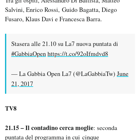
Tra gli ospiti, Alessandro Di Battista, Matteo
Salvini, Enrico Rossi, Guido Bagatta, Diego
Fusaro, Klaus Davi e Francesca Barra.
Stasera alle 21.10 su La7 nuova puntata di
#GabbiaOpen
https://t.co/92oIfmdvd8
— La Gabbia Open La7 (@LaGabbiaTw)
June
21, 2017
TV8
21.15 – Il contadino cerca moglie
: seconda
puntata del programma in cui cinque