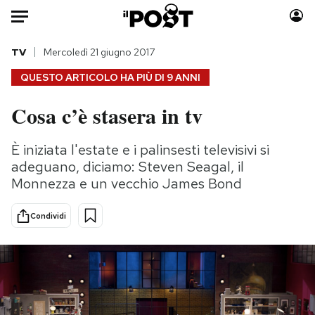
Auto
TV
Mercoledì 21 giugno 2017
QUESTO ARTICOLO HA PIÙ DI
9 ANNI
HOME
Cosa c’è stasera in tv
Italia
Moda
Mondo
Libri
È iniziata l'estate e i palinsesti televisivi si
Politica
Consumismi
adeguano, diciamo: Steven Seagal, il
Tecnologia
Storie/Idee
Monnezza e un vecchio James Bond
Internet
Ok Boomer!
Condividi
Scienza
Media
Cultura
Europa
Economia
Altrecose
Sport
Mondiali calcio 2026