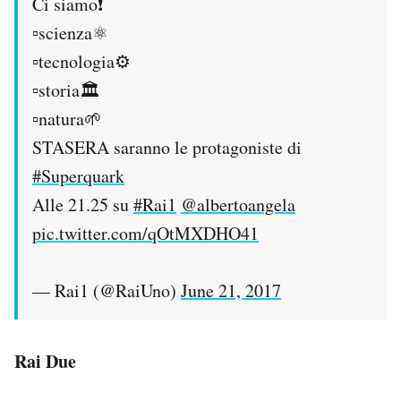
Ci siamo❗
▫scienza⚛
▫tecnologia⚙
▫storia🏛
▫natura🌱
STASERA saranno le protagoniste di
#Superquark
Alle 21.25 su
#Rai1
@albertoangela
pic.twitter.com/qOtMXDHO41
— Rai1 (@RaiUno)
June 21, 2017
Rai Due