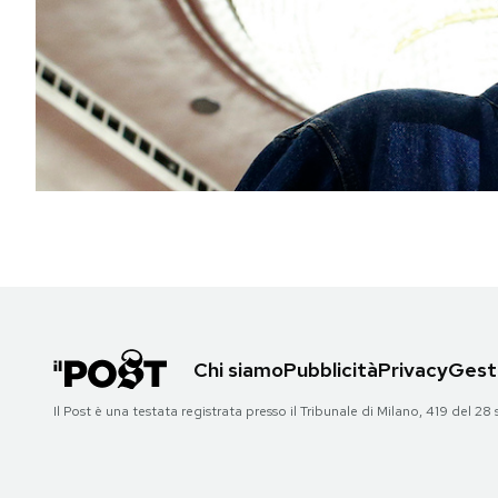
PODCAST
NEWSLETTER
I MIEI PREFERITI
SHOP
CALENDARIO
Chi siamo
Pubblicità
Privacy
Gesti
AREA PERSONALE
Il Post è una testata registrata presso il Tribunale di Milano, 419 del
Area Personale
Newsletter