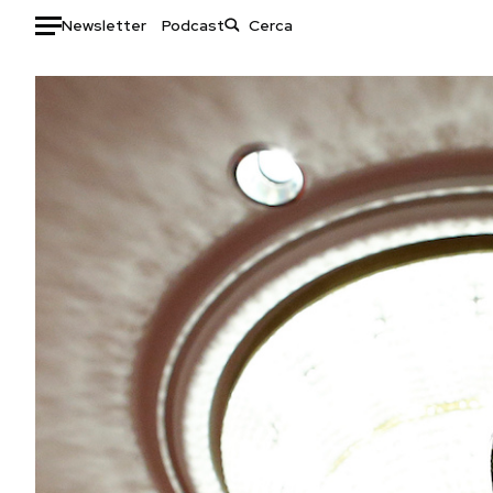
Newsletter
Podcast
Auto
HOME
Italia
Moda
Mondo
Libri
Politica
Consumismi
Tecnologia
Storie/Idee
Internet
Ok Boomer!
Scienza
Media
Cultura
Europa
Economia
Altrecose
Sport
Mondiali calcio 2026