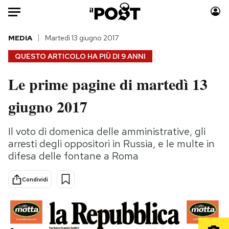
Auto
MEDIA
Martedì 13 giugno 2017
QUESTO ARTICOLO HA PIÙ DI
9 ANNI
HOME
Le prime pagine di martedì 13
Italia
Moda
giugno 2017
Mondo
Libri
Politica
Consumismi
Il voto di domenica delle amministrative, gli
Tecnologia
Storie/Idee
arresti degli oppositori in Russia, e le multe in
Internet
Ok Boomer!
difesa delle fontane a Roma
Scienza
Media
Cultura
Europa
Condividi
Economia
Altrecose
Sport
Mondiali calcio 2026