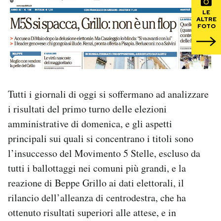
LE
ALTRE
PODCAST
FOTO
NEWSLETTER
I MIEI PREFERITI
Tutti i giornali di oggi si soffermano ad analizzare
i risultati del primo turno delle elezioni
SHOP
amministrative di domenica, e gli aspetti
principali sui quali si concentrano i titoli sono
CALENDARIO
l’insuccesso del Movimento 5 Stelle, escluso da
tutti i ballottaggi nei comuni più grandi, e la
reazione di Beppe Grillo ai dati elettorali, il
AREA PERSONALE
rilancio dell’alleanza di centrodestra, che ha
Area Personale
ottenuto risultati superiori alle attese, e in
Newsletter