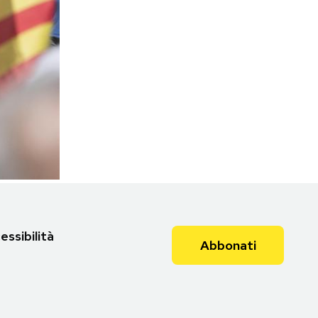
essibilità
Abbonati