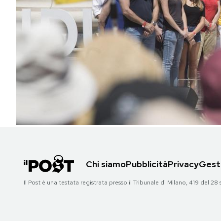
PODCAST
NEWSLETTER
I MIEI PREFERITI
SHOP
CALENDARIO
Chi siamo
Pubblicità
Privacy
Gesti
AREA PERSONALE
Il Post è una testata registrata presso il Tribunale di Milano, 419 del
Area Personale
Newsletter