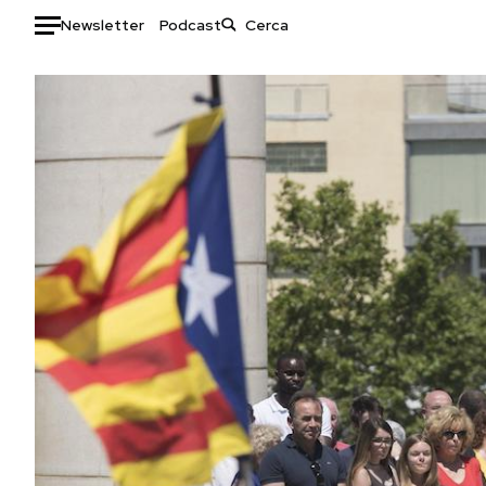
Newsletter
Podcast
Auto
HOME
Italia
Moda
Mondo
Libri
Politica
Consumismi
Tecnologia
Storie/Idee
Internet
Ok Boomer!
Scienza
Media
Cultura
Europa
Economia
Altrecose
Sport
Mondiali calcio 2026