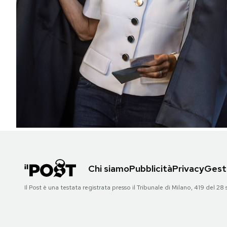
PODCAST
NEWSLETTER
I MIEI PREFERITI
SHOP
CALENDARIO
Chi siamo
Pubblicità
Privacy
Gesti
AREA PERSONALE
Il Post è una testata registrata presso il Tribunale di Milano, 419 del
Area Personale
Newsletter