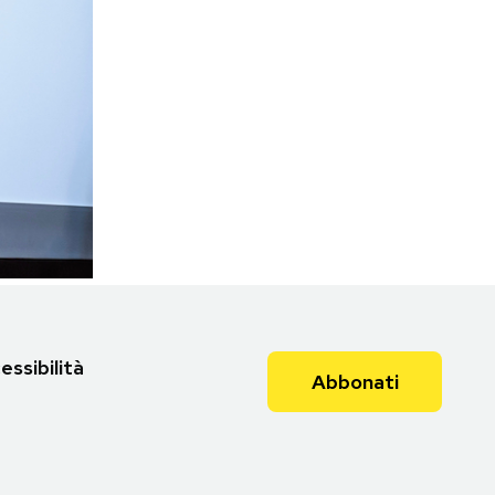
essibilità
Abbonati