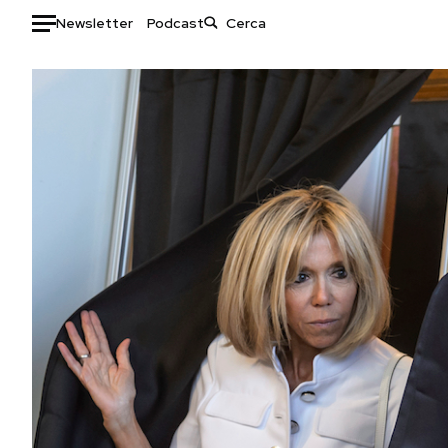
Newsletter
Podcast
Auto
HOME
Italia
Moda
Mondo
Libri
Politica
Consumismi
Tecnologia
Storie/Idee
Internet
Ok Boomer!
Scienza
Media
Cultura
Europa
Economia
Altrecose
Sport
Mondiali calcio 2026