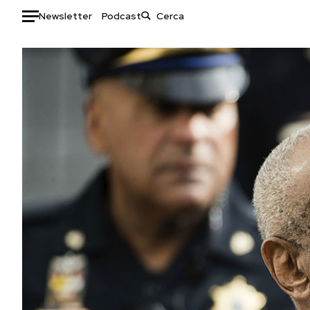
Newsletter
Podcast
Auto
HOME
Italia
Moda
Mondo
Libri
Politica
Consumismi
Tecnologia
Storie/Idee
Internet
Ok Boomer!
Scienza
Media
Cultura
Europa
Economia
Altrecose
Sport
Mondiali calcio 2026