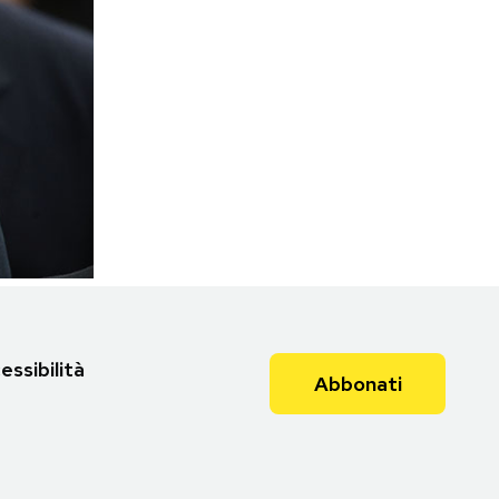
essibilità
Abbonati