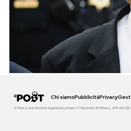
PODCAST
NEWSLETTER
I MIEI PREFERITI
SHOP
CALENDARIO
Chi siamo
Pubblicità
Privacy
Gesti
AREA PERSONALE
Il Post è una testata registrata presso il Tribunale di Milano, 419 del
Area Personale
Newsletter