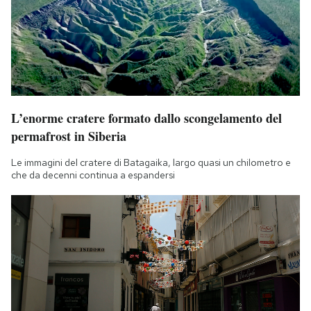
L’enorme cratere formato dallo scongelamento del
permafrost in Siberia
Le immagini del cratere di Batagaika, largo quasi un chilometro e
che da decenni continua a espandersi