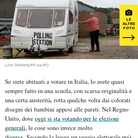
PODCAST
LE
ALTRE
FOTO
NEWSLETTER
I MIEI PREFERITI
(Joe Giddens/PA via AP)
SHOP
Se siete abituati a votare in Italia, lo avete quasi
sempre fatto in una scuola, con scarsa originalità e
CALENDARIO
una certa austerità, rotta qualche volta dai colorati
disegni dei bambini appesi alle pareti. Nel Regno
AREA PERSONALE
Unito, dove
oggi si sta votando per le elezioni
generali
, le cose sono invece molto
Area Personale
Newsletter
diverse. Secondo la legge un seggio elettorale può