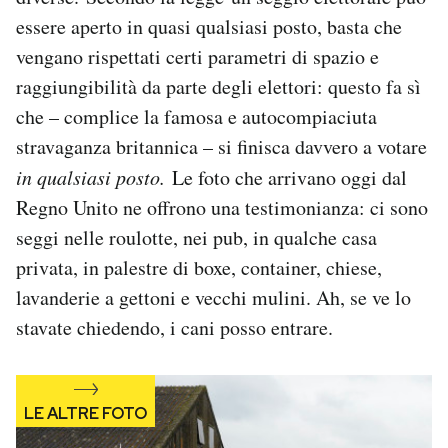
Notifiche mobile
essere aperto in quasi qualsiasi posto, basta che
Regala il Post
vengano rispettati certi parametri di spazio e
Hai bisogno di aiuto?
raggiungibilità da parte degli elettori: questo fa sì
Esci
che – complice la famosa e autocompiaciuta
stravaganza britannica – si finisca davvero a votare
in qualsiasi posto.
Le foto che arrivano oggi dal
Regno Unito ne offrono una testimonianza: ci sono
seggi nelle roulotte, nei pub, in qualche casa
privata, in palestre di boxe, container, chiese,
lavanderie a gettoni e vecchi mulini. Ah, se ve lo
stavate chiedendo, i cani posso entrare.