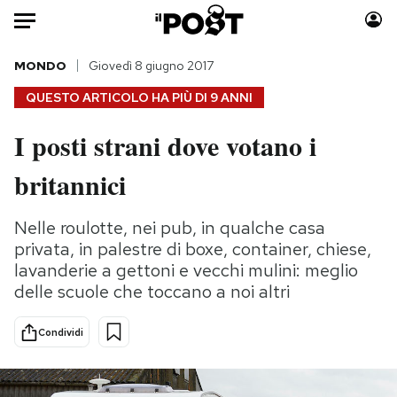
Auto
MONDO
Giovedì 8 giugno 2017
QUESTO ARTICOLO HA PIÙ DI
9 ANNI
HOME
I posti strani dove votano i
Italia
Moda
britannici
Mondo
Libri
Politica
Consumismi
Nelle roulotte, nei pub, in qualche casa
Tecnologia
Storie/Idee
privata, in palestre di boxe, container, chiese,
Internet
Ok Boomer!
lavanderie a gettoni e vecchi mulini: meglio
Scienza
Media
delle scuole che toccano a noi altri
Cultura
Europa
Economia
Altrecose
Condividi
Sport
Mondiali calcio 2026