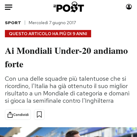
Auto
SPORT
Mercoledì 7 giugno 2017
QUESTO ARTICOLO HA PIÙ DI
9 ANNI
HOME
Ai Mondiali Under-20 andiamo
Italia
Moda
forte
Mondo
Libri
Politica
Consumismi
Con una delle squadre più talentuose che si
Tecnologia
Storie/Idee
ricordino, l'Italia ha già ottenuto il suo miglior
Internet
Ok Boomer!
risultato a un Mondiale di categoria e domani
Scienza
Media
si gioca la semifinale contro l'Inghilterra
Cultura
Europa
Economia
Altrecose
Condividi
Sport
Mondiali calcio 2026