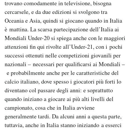
trovano comodamente in televisione, bisogna
Notifiche mobile
cercarsele, e da due edizioni si svolgono tra
Regala il Post
Oceania e Asia, quindi si giocano quando in Italia
Hai bisogno di aiuto?
Esci
è mattina. La scarsa partecipazione dell’Italia ai
Mondiali Under-20 si spiega anche con le maggiori
attenzioni fin qui rivolte all’Under-21, con i pochi
successi ottenuti nelle competizioni giovanili per
nazionali – necessari per qualificarsi ai Mondiali –
e probabilmente anche per le caratteristiche del
calcio italiano, dove spesso i giocatori più forti lo
diventano col passare degli anni: e soprattutto
quando iniziano a giocare ai più alti livelli del
campionato, cosa che in Italia avviene
generalmente tardi. Da alcuni anni a questa parte,
tuttavia, anche in Italia stanno iniziando a esserci