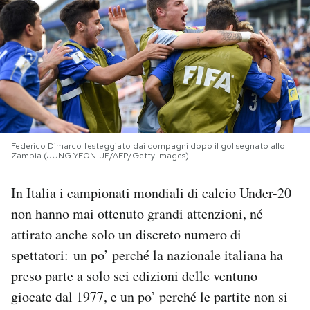
PODCAST
NEWSLETTER
I MIEI PREFERITI
Federico Dimarco festeggiato dai compagni dopo il gol segnato allo
Zambia (JUNG YEON-JE/AFP/Getty Images)
SHOP
In Italia i campionati mondiali di calcio Under-20
CALENDARIO
non hanno mai ottenuto grandi attenzioni, né
attirato anche solo un discreto numero di
spettatori: un po’ perché la nazionale italiana ha
AREA PERSONALE
preso parte a solo sei edizioni delle ventuno
Area Personale
giocate dal 1977, e un po’ perché le partite non si
Newsletter