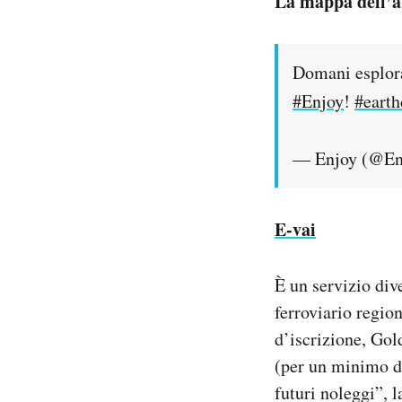
La mappa dell’a
Domani esplora 
#Enjoy
!
#earth
— Enjoy (@En
E-vai
È un servizio dive
ferroviario regio
d’iscrizione, Gol
(per un minimo di
futuri noleggi”, 