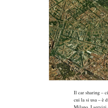
PODCAST
NEWSLETTER
I MIEI PREFERITI
SHOP
CALENDARIO
AREA PERSONALE
Il car sharing – 
cui la si usa – è
Area Personale
Newsletter
Milano. I servizi 