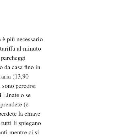
n è più necessario
 tariffa al minuto
i parcheggi
o da casa fino in
raria (13,90
i sono percorsi
i Linate o se
 prendete (e
perdete la chiave
tutti li spiegano
anti mentre ci si