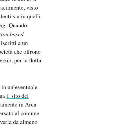
facilmente, visto
denti sia in quelli
ing.
Quando
tion based
.
iscritti a un
ocietà che offrono
izio, per la flotta
 in un’eventuale
ega
il sito del
eramente in Area
versato al comune
averla da almeno