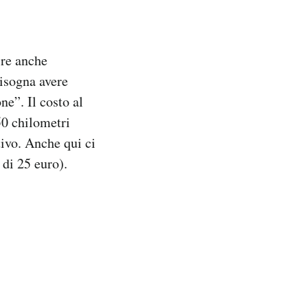
ire anche
bisogna avere
e”. Il costo al
50 chilometri
ivo. Anche qui ci
 di 25 euro).