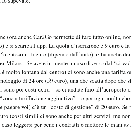
 lo sapevate.
line (ora anche Car2Go permette di fare tutto online, no
) e si scarica l’app. La quota d’iscrizione è 9 euro e la
i 26 centesimi di euro (dipende dall’auto), e ha anche de
 per Milano. Se avete in mente un uso diverso dal “ci vad
a è molto lontana dal centro) ci sono anche una tariffa o
 noleggio di 24 ore (59 euro), una che scatta dopo che s
 sono poi costi extra – se ci andate fino all’aeroporto d
n “zone a tariffazione aggiuntiva” – e per ogni multa che
 pagare voi) c’è un “costo di gestione” di 20 euro. Se 
ro (costi simili ci sono anche per altri servizi, ma non 
l caso leggersi per bene i contratti o mettere le mani av