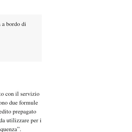
a a bordo di
to con il servizio
sono due formule
redito prepagato
a utilizzare per i
requenza”.