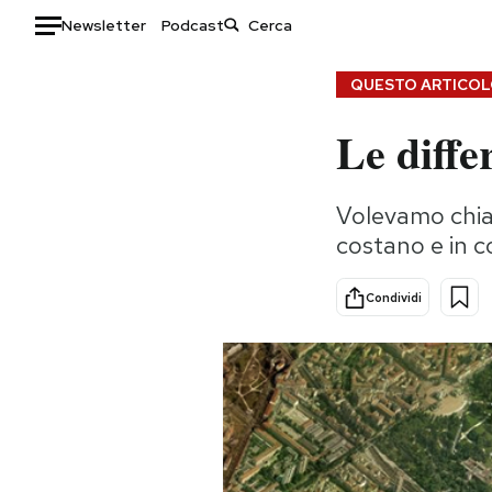
Newsletter
Podcast
Auto
QUESTO ARTICOLO
Le diffe
HOME
Italia
Moda
Volevamo chia
Mondo
Libri
costano e in c
Politica
Consumismi
Tecnologia
Storie/Idee
Condividi
Internet
Ok Boomer!
Scienza
Media
Cultura
Europa
Economia
Altrecose
Sport
Mondiali calcio 2026