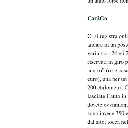
un anno forse non
Car2Go
Ci si registra on
andare in un posto
varia tra i 24 e 
riservati in giro
centro” (o se cas
euro), una per un
200 chilometri. Ci
lasciate l’auto i
dovete ovviamente
sono invece 350 eu
dal sito, tocca ne