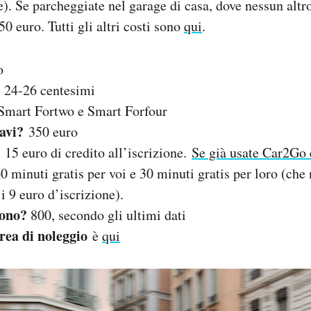
e). Se parcheggiate nel garage di casa, dove nessun altr
0 euro. Tutti gli altri costi sono
qui
.
o
: 24-26 centesimi
mart Fortwo e Smart Forfour
iavi?
350 euro
15 euro di credito all’iscrizione.
Se già usate Car2Go e
0 minuti gratis per voi e 30 minuti gratis per loro (ch
 9 euro d’iscrizione).
sono?
800, secondo gli ultimi dati
rea di noleggio
è
qui