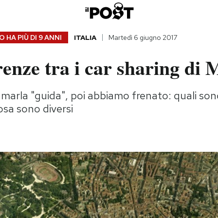
 HA PIÙ DI
9 ANNI
ITALIA
Martedì 6 giugno 2017
renze tra i car sharing di 
marla "guida", poi abbiamo frenato: quali so
osa sono diversi