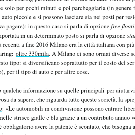
he solo per pochi minuti e poi parcheggiarla (in genere 
 auto piccole e si possono lasciare sia nei posti per resi
a pagare): in questo caso si parla di opzione
free float
riportata in un determinato posto si parla di opzione
sta
 recenti a fine 2016 Milano era la città italiana con più 
haring:
oltre 330mila
. A Milano ci sono ormai diverse s
sto tipo: si diversificano soprattutto per il costo del serv
), per il tipo di auto e per altre cose.
qualche informazione su quelle principali per aiutarvi
cosa da sapere, che riguarda tutte queste società, la spi
o
: «Le automobili in condivisione possono entrare lib
nelle strisce gialle e blu grazie a un contributo annuo 
 obbligatorio avere la patente è scontato, che bisogna 