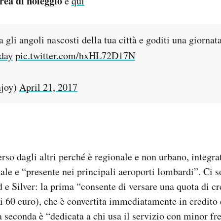
rea di noleggio
è
qui
gli angoli nascosti della tua città e goditi una giornat
day
pic.twitter.com/hxHL72D17N
joy)
April 21, 2017
rso dagli altri perché è regionale e non urbano, integra
nale e “presente nei principali aeroporti lombardi”. Ci 
d e Silver: la prima “consente di versare una quota di c
 60 euro), che è convertita immediatamente in credito d
la seconda è “dedicata a chi usa il servizio con minor f