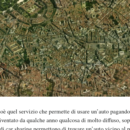
cioè quel servizio che permette di usare un’auto pagando
 diventato da qualche anno qualcosa di molto diffuso, sop
di car sharing permettono di trovare un’auto vicino al p