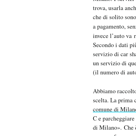
Notifiche mobile
trova, usarla anc
Regala il Post
che di solito sono
Hai bisogno di aiuto?
a pagamento, senz
Esci
invece l’auto va 
Secondo i dati più
servizio di car s
un servizio di que
(il numero di auto
Abbiamo raccolto 
scelta. La prima 
comune di Milan
C e parcheggiare 
di Milano». Che è