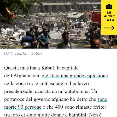
PODCAST
LE
ALTRE
FOTO
NEWSLETTER
I MIEI PREFERITI
(AP Photos/Rahmat Gul)
SHOP
Questa mattina a Kabul, la capitale
dell’Afghanistan,
c’è stata una grande esplosione
CALENDARIO
nella zona tra le ambasciate e il palazzo
presidenziale, causata da un’autobomba. Un
AREA PERSONALE
portavoce del governo afghano ha detto che
sono
morte 90 persone
e che 400 sono rimaste ferite:
Area Personale
tra loro ci sono molte donne e bambini. Non è
Newsletter