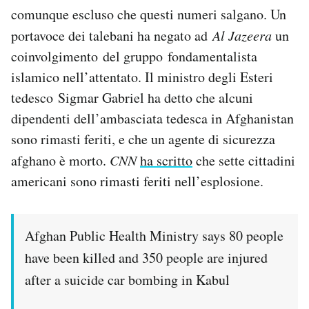
Notifiche mobile
comunque escluso che questi numeri salgano. Un
Regala il Post
portavoce dei talebani ha negato ad
Al Jazeera
un
Hai bisogno di aiuto?
coinvolgimento del gruppo fondamentalista
Esci
islamico nell’attentato. Il ministro degli Esteri
tedesco Sigmar Gabriel ha detto che alcuni
dipendenti dell’ambasciata tedesca in Afghanistan
sono rimasti feriti, e che un agente di sicurezza
afghano è morto.
CNN
ha scritto
che sette cittadini
americani sono rimasti feriti nell’esplosione.
Afghan Public Health Ministry says 80 people
have been killed and 350 people are injured
after a suicide car bombing in Kabul