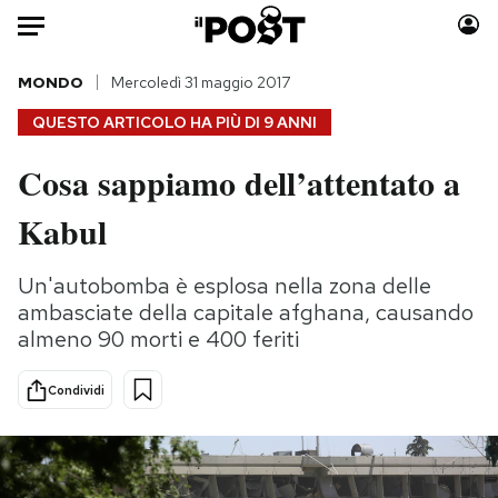
Auto
MONDO
Mercoledì 31 maggio 2017
QUESTO ARTICOLO HA PIÙ DI
9 ANNI
HOME
Cosa sappiamo dell’attentato a
Italia
Moda
Kabul
Mondo
Libri
Politica
Consumismi
Un'autobomba è esplosa nella zona delle
Tecnologia
Storie/Idee
ambasciate della capitale afghana, causando
Internet
Ok Boomer!
almeno 90 morti e 400 feriti
Scienza
Media
Cultura
Europa
Condividi
Economia
Altrecose
Sport
Mondiali calcio 2026