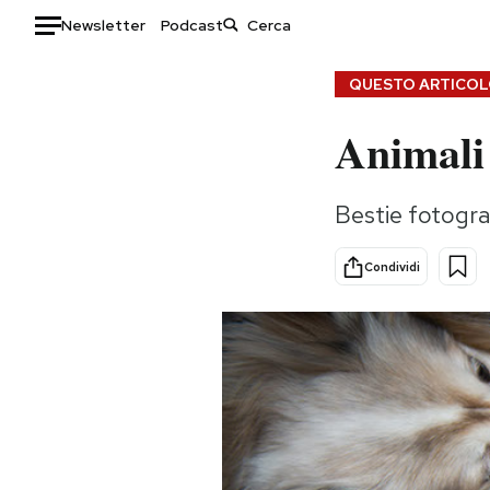
Newsletter
Podcast
Auto
QUESTO ARTICOLO
Animali 
HOME
Italia
Moda
Bestie fotogr
Mondo
Libri
Politica
Consumismi
Condividi
Tecnologia
Storie/Idee
Internet
Ok Boomer!
Scienza
Media
Cultura
Europa
Economia
Altrecose
Sport
Mondiali calcio 2026