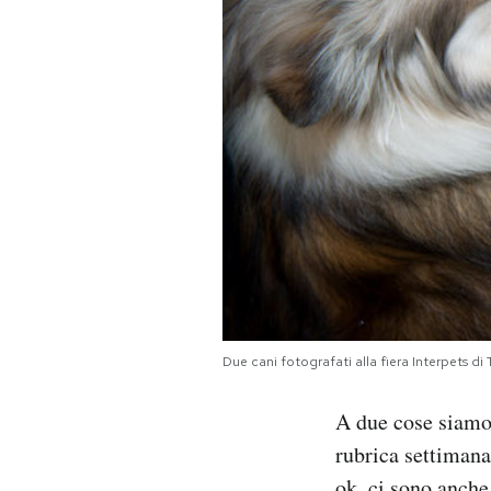
PODCAST
NEWSLETTER
I MIEI PREFERITI
SHOP
CALENDARIO
Due cani fotografati alla fiera Interpets 
AREA PERSONALE
A due cose siamo 
rubrica settimanal
Area Personale
Newsletter
ok, ci sono anche