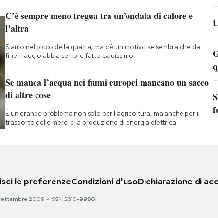
C’è sempre meno tregua tra un’ondata di calore e
U
l’altra
Siamo nel picco della quarta, ma c'è un motivo se sembra che da
G
fine maggio abbia sempre fatto caldissimo
q
Se manca l’acqua nei fiumi europei mancano un sacco
di altre cose
S
f
È un grande problema non solo per l'agricoltura, ma anche per il
trasporto delle merci e la produzione di energia elettrica
sci le preferenze
Condizioni d'uso
Dichiarazione di acc
 28 settembre 2009 - ISSN 2610-9980