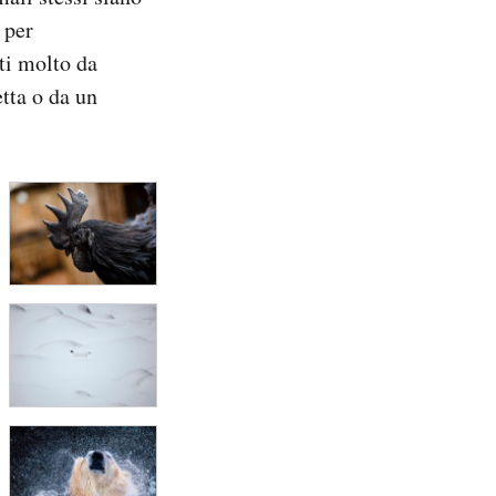
 per
tti molto da
etta o da un