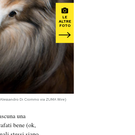
LE
ALTRE
FOTO
 (© Alessandro Di Ciommo via ZUMA Wire)
iascuna una
rafati bene (ok,
mali stessi siano