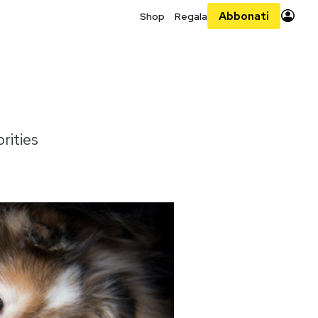
Abbonati
Shop
Regala
rities