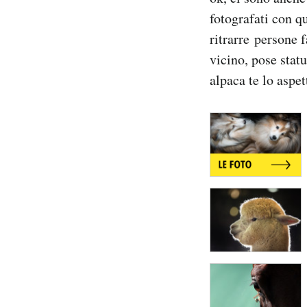
Notifiche mobile
fotografati con qu
Regala il Post
ritrarre persone f
Hai bisogno di aiuto?
vicino, pose stat
Esci
alpaca te lo aspet