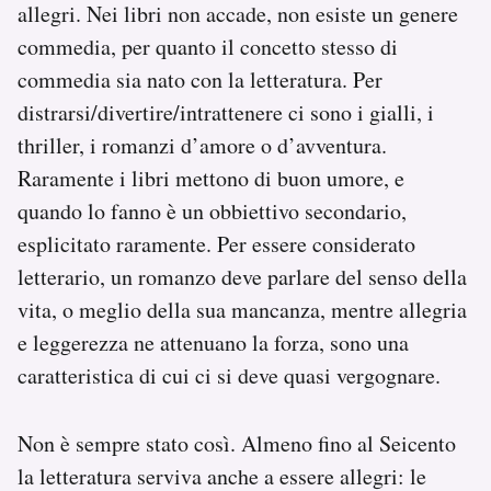
allegri. Nei libri non accade, non esiste un genere
Notifiche mobile
commedia, per quanto il concetto stesso di
Regala il Post
Hai bisogno di aiuto?
commedia sia nato con la letteratura. Per
Esci
distrarsi/divertire/intrattenere ci sono i gialli, i
thriller, i romanzi d’amore o d’avventura.
Raramente i libri mettono di buon umore, e
quando lo fanno è un obbiettivo secondario,
esplicitato raramente. Per essere considerato
letterario, un romanzo deve parlare del senso della
vita, o meglio della sua mancanza, mentre allegria
e leggerezza ne attenuano la forza, sono una
caratteristica di cui ci si deve quasi vergognare.
Non è sempre stato così. Almeno fino al Seicento
la letteratura serviva anche a essere allegri: le