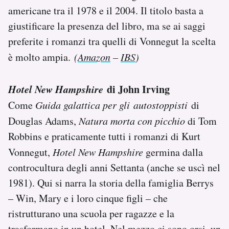
americane tra il 1978 e il 2004. Il titolo basta a
giustificare la presenza del libro, ma se ai saggi
preferite i romanzi tra quelli di Vonnegut la scelta
è molto ampia.
(
Amazon
–
IBS
)
Hotel New Hampshire
di John Irving
Come
Guida galattica per gli autostoppisti
di
Douglas Adams,
Natura morta con picchio
di Tom
Robbins e praticamente tutti i romanzi di Kurt
Vonnegut,
Hotel New Hampshire
germina dalla
controcultura degli anni Settanta (anche se uscì nel
1981). Qui si narra la storia della famiglia Berrys
– Win, Mary e i loro cinque figli – che
ristrutturano una scuola per ragazze e la
trasformano in un hotel. Nel mezzo ci sono orsi, un