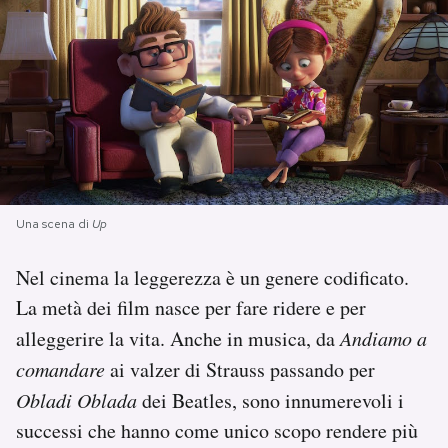
PODCAST
NEWSLETTER
I MIEI PREFERITI
Una scena di
Up
SHOP
Nel cinema la leggerezza è un genere codificato.
La metà dei film nasce per fare ridere e per
CALENDARIO
alleggerire la vita. Anche in musica, da
Andiamo a
comandare
ai valzer di Strauss passando per
AREA PERSONALE
Obladi Oblada
dei Beatles, sono innumerevoli i
Area Personale
successi che hanno come unico scopo rendere più
Newsletter