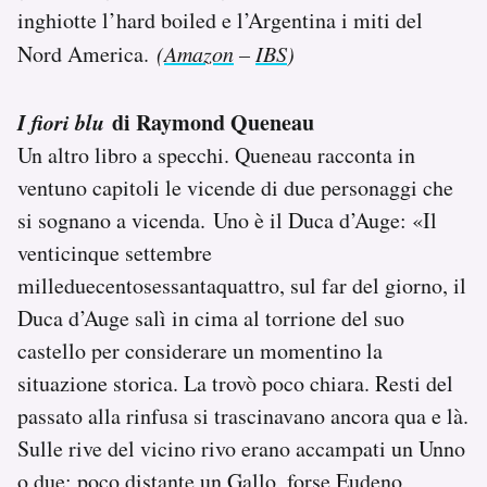
inghiotte l’hard boiled e l’Argentina i miti del
Nord America.
(
Amazon
–
IBS
)
I fiori blu
di Raymond Queneau
Un altro libro a specchi. Queneau racconta in
ventuno capitoli le vicende di due personaggi che
si sognano a vicenda. Uno è il Duca d’Auge: «Il
venticinque settembre
milleduecentosessantaquattro, sul far del giorno, il
Duca d’Auge salì in cima al torrione del suo
castello per considerare un momentino la
situazione storica. La trovò poco chiara. Resti del
passato alla rinfusa si trascinavano ancora qua e là.
Sulle rive del vicino rivo erano accampati un Unno
o due; poco distante un Gallo, forse Eudeno,