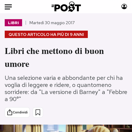
Auto
LIBRI
Martedì 30 maggio 2017
QUESTO ARTICOLO HA PIÙ DI
9 ANNI
HOME
Libri che mettono di buon
Italia
Moda
Mondo
Libri
umore
Politica
Consumismi
Tecnologia
Storie/Idee
Una selezione varia e abbondante per chi ha
Internet
Ok Boomer!
voglia di leggere e ridere, o quantomeno
sorridere: da "La versione di Barney" a "Febbre
Scienza
Media
a 90°"
Cultura
Europa
Economia
Altrecose
Condividi
Sport
Mondiali calcio 2026