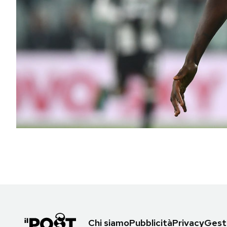
PODCAST
NEWSLETTER
I MIEI PREFERITI
SHOP
CALENDARIO
AREA PERSONALE
Area Personale
Chi siamo
Pubblicità
Privacy
Gesti
Newsletter