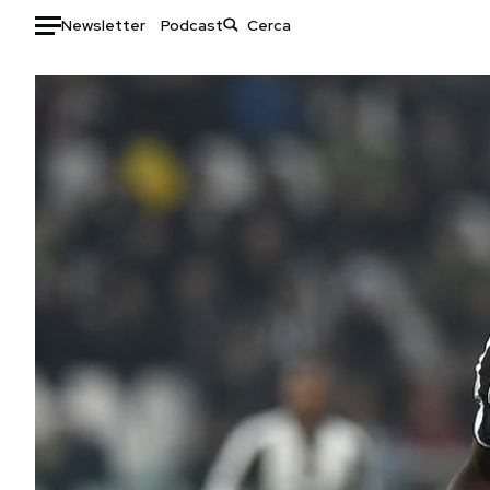
Newsletter
Podcast
Auto
HOME
Italia
Moda
Mondo
Libri
Politica
Consumismi
Tecnologia
Storie/Idee
Internet
Ok Boomer!
Scienza
Media
Cultura
Europa
Economia
Altrecose
Sport
Mondiali calcio 2026