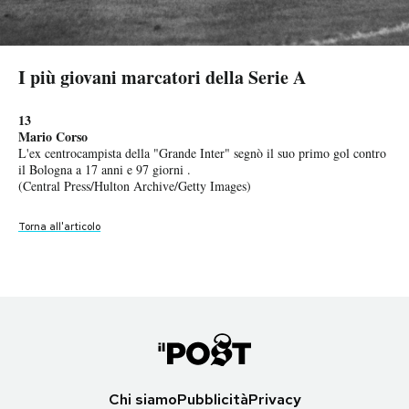
I più giovani marcatori della Serie A
I più giovani marcatori della Serie A
I più giovani marcatori della Serie A
I più giovani marcatori della Serie A
I più giovani marcatori della Serie A
I più giovani marcatori della Serie A
I più giovani marcatori della Serie A
I più giovani marcatori della Serie A
PODCAST
I più giovani marcatori della Serie A
I più giovani marcatori della Serie A
I più giovani marcatori della Serie A
I più giovani marcatori della Serie A
I più giovani marcatori della Serie A
15 e 14
12
3
10
5
8 e 7
1
6
Antonio Cassano
Moise Kean
Pietro Pellegri
Stefano Okaka
Renato Buso
Giorgio De Giorgis
Amedeo Amadei
NEWSLETTER
Roberto Mancini
9
4
2
Ha esordito in Serie A con il Bari l'11 dicembre del 1999. Ha segnato il
Ha esordito con la Juventus il 19 novembre del 2016, sabato 27 maggio
Il 22 dicembre 2016 è entrato in campo a 15 anni, 9 mesi e 5 giorni
Ha esordito in Serie A con la Roma nel 2004, e ha segnato il suo primo
Esordì in Serie A con la Juventus, nel 1985, segnò il suo primo gol
Ha segnato il primo gol in Serie A nella stagione 1974/1975 a 17 anni e
Esordì in Serie A nella Roma nel maggio del 1937, e segnò il suo
Esordì in Serie A con il Bologna il 13 settembre 1981, segnò il suo
Silvio Piola
11
Gino Colaussi
13
Gianni Rivera
suo primo gol la successiva giornata di campionato, a 17 anni, 5 mesi e
2017, all'età di 17 anni e 88 giorni, ha segnato il suo primo gol in Serie
nella partita di Serie A contro il Torino, diventando il più giovane
gol l'8 dicembre dello stesso anno, a 17 anni, un mese e 8 giorni.
nella stagione 1986-1987, a 16 anni e 10 mesi.
21 giorni.
primo gol il 9 maggio 1937 a 15 anni, 9 mesi e 14 giorni.
primo gol il 4 ottobre dello stesso anno, a 16 anni, 10 mesi e 7 giorni.
Il 2 novembre del 1930 segnò il suo primo gol all'età di 17 anni e 34
Richmond Boakye
Mario Corso
Esordì in Serie A nella Triestina nel 1930, e segnò il suo primo gol il 2
Debuttò in Serie A con l'Alessandria nel 1959. Segnò il primo gol il 25
6 giorni.
A.
esordiente nella storia del campionato. Domenica 28 maggio 2017 è
(ADRIAN DENNIS/AFP/Getty Images)
Khouma el Babacar
(LaPresse)
(LaPresse)
(Ben Radford/Allsport)
giorni.
Ha esordito in Serie A con il Genoa il 3 aprile 2010 e ha segnato un gol
novembre 1930 a 16 anni, 7 mesi e 29 giorni.
L'ex centrocampista della "Grande Inter" segnò il suo primo gol contro
ottobre di quell'anno, a 16 anni, 2 mesi e 7 giorni.
Alessandro Capponi
(Valerio Pennicino/Getty Images)
diventato il terzo marcatore più giovane, all'età di 16 anni e 72 giorni.
I MIEI PREFERITI
Ha esordito in Serie A nella Fiorentina a febbraio del 2010. Ha segnato
(LaPresse)
il giorno stesso, a 17 anni, 2 mesi e 6 giorni.
(ANSA)
il Bologna a 17 anni e 97 giorni .
(LaPresse)
L'attaccante della Lazio degli anni Trenta realizzò la sua prima rete a 17
(LaPresse)
il suo primo gol il 17 marzo dello stesso anno, a 17 anni e 3 giorni.
Torna all'articolo
(Marco Luzzani/Getty Images)
(Central Press/Hulton Archive/Getty Images)
Torna all'articolo
anni e 129 giorni.
Torna all'articolo
Torna all'articolo
(LaPresse)
Torna all'articolo
(Gabriele Maltinti/Getty Images)
Torna all'articolo
Torna all'articolo
Torna all'articolo
Torna all'articolo
SHOP
Torna all'articolo
Torna all'articolo
Torna all'articolo
Torna all'articolo
CALENDARIO
AREA PERSONALE
Area Personale
Chi siamo
Pubblicità
Privacy
Newsletter