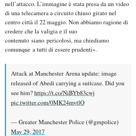
nell’attacco. L’immagine è stata presa da un video
Notifiche mobile
di una telecamera a circuito chiuso girato nel
Regala il Post
Hai bisogno di aiuto?
centro città il 22 maggio. Non abbiamo ragione di
Esci
credere che la valigia e il suo
contenuto siano pericolosi, ma chiediamo
comunque a tutti di essere prudenti».
Attack at Manchester Arena update: image
released of Abedi carrying a suitcase. Did you
see him?
https://t.co/NiBYb83cwj
pic.twitter.com/0MK24mvtlO
— Greater Manchester Police (@gmpolice)
May 29, 2017