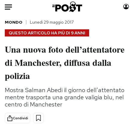
Auto
MONDO
Lunedì 29 maggio 2017
QUESTO ARTICOLO HA PIÙ DI
9 ANNI
HOME
Una nuova foto dell’attentatore
Italia
Moda
di Manchester, diffusa dalla
Mondo
Libri
Politica
Consumismi
polizia
Tecnologia
Storie/Idee
Internet
Ok Boomer!
Mostra Salman Abedi il giorno dell'attentato
Scienza
Media
mentre trasporta una grande valigia blu, nel
Cultura
Europa
centro di Manchester
Economia
Altrecose
Condividi
Sport
Mondiali calcio 2026