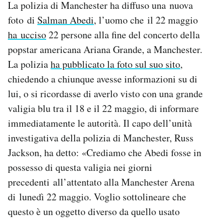
La polizia di Manchester ha diffuso una nuova
foto di
Salman Abedi
, l’uomo che il 22 maggio
PODCAST
ha ucciso
22 persone alla fine del concerto della
popstar americana Ariana Grande, a Manchester.
NEWSLETTER
La polizia
ha pubblicato la foto sul suo sito
,
chiedendo a chiunque avesse informazioni su di
I MIEI PREFERITI
lui, o si ricordasse di averlo visto con una grande
valigia blu tra il 18 e il 22 maggio, di informare
SHOP
immediatamente le autorità. Il capo dell’unità
investigativa della polizia di Manchester, Russ
CALENDARIO
Jackson, ha detto: «Crediamo che Abedi fosse in
possesso di questa valigia nei giorni
precedenti all’attentato alla Manchester Arena
AREA PERSONALE
di lunedì 22 maggio. Voglio sottolineare che
Area Personale
questo è un oggetto diverso da quello usato
Newsletter