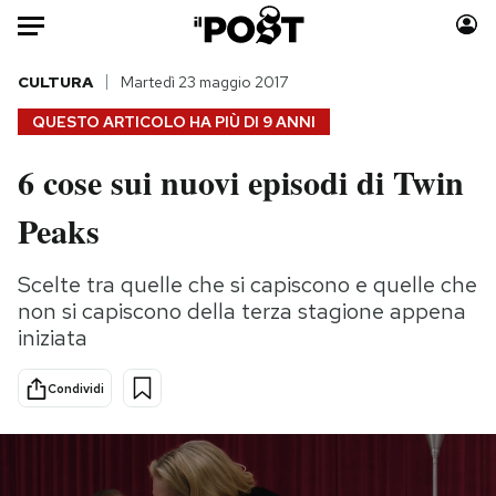
Auto
CULTURA
Martedì 23 maggio 2017
QUESTO ARTICOLO HA PIÙ DI
9 ANNI
HOME
6 cose sui nuovi episodi di Twin
Italia
Moda
Peaks
Mondo
Libri
Politica
Consumismi
Scelte tra quelle che si capiscono e quelle che
Tecnologia
Storie/Idee
non si capiscono della terza stagione appena
Internet
Ok Boomer!
iniziata
Scienza
Media
Cultura
Europa
Condividi
Economia
Altrecose
Sport
Mondiali calcio 2026