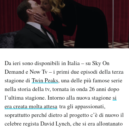
PODCAST
NEWSLETTER
I MIEI PREFERITI
Da ieri sono disponibili in Italia – su Sky On
SHOP
Demand e Now Tv – i primi due episodi della terza
stagione di
Twin Peaks
, una delle più famose serie
CALENDARIO
nella storia della tv, tornata in onda 26 anni dopo
l’ultima stagione. Intorno alla nuova stagione
si
era creata molta attesa
tra gli appassionati,
AREA PERSONALE
soprattutto perché dietro al progetto c’è di nuovo il
Area Personale
celebre regista David Lynch, che si era allontanato
Newsletter