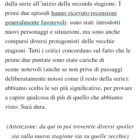
dalla serie all’inizio della seconda stagione. I
Notifiche mobile
primi due episodi
hanno ricevuto recensioni
Regala il Post
generalmente favorevoli
: sono stati introdotti
Hai bisogno di aiuto?
Esci
nuovi personaggi e situazioni, ma sono anche
comparsi diversi protagonisti delle vecchie
stagioni. Tutti i critici concordano sul fatto che le
prime due puntate sono state cariche di
scene notevoli (anche se non prive di passaggi
deliberatamente noiosi come il resto della serie):
abbiamo scelto le sei più significative, per provare
a capire qualcosa di più di quello che abbiamo
visto. Sarà dura.
(Attenzione: da qui in poi troverete diversi spoiler
sia sulla nuova stagione sia su quelle vecchie)