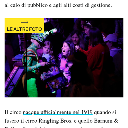
al calo di pubblico e agli alti costi di gestione.
Notifiche mobile
Regala il Post
Hai bisogno di aiuto?
Esci
Il circo
nacque ufficialmente nel 1919
quando si
fusero il circo Ringling Bros. e quello Barnum &