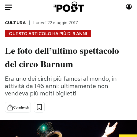
Auto
CULTURA
Lunedì 22 maggio 2017
QUESTO ARTICOLO HA PIÙ DI
9 ANNI
HOME
Le foto dell’ultimo spettacolo
Italia
Moda
del circo Barnum
Mondo
Libri
Politica
Consumismi
Era uno dei circhi più famosi al mondo, in
Tecnologia
Storie/Idee
attività da 146 anni: ultimamente non
Internet
Ok Boomer!
vendeva più molti biglietti
Scienza
Media
Cultura
Europa
Condividi
Economia
Altrecose
Sport
Mondiali calcio 2026