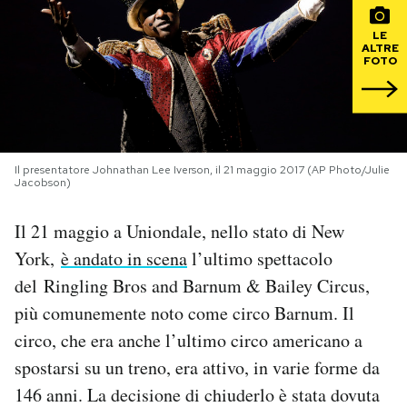
LE
PODCAST
ALTRE
FOTO
NEWSLETTER
I MIEI PREFERITI
Il presentatore Johnathan Lee Iverson, il 21 maggio 2017 (AP Photo/Julie
Jacobson)
SHOP
Il 21 maggio a Uniondale, nello stato di New
York,
è andato in scena
l’ultimo spettacolo
CALENDARIO
del Ringling Bros and Barnum & Bailey Circus,
più comunemente noto come circo Barnum. Il
AREA PERSONALE
circo, che era anche l’ultimo circo americano a
spostarsi su un treno, era attivo, in varie forme da
Area Personale
146 anni. La decisione di chiuderlo è stata dovuta
Newsletter