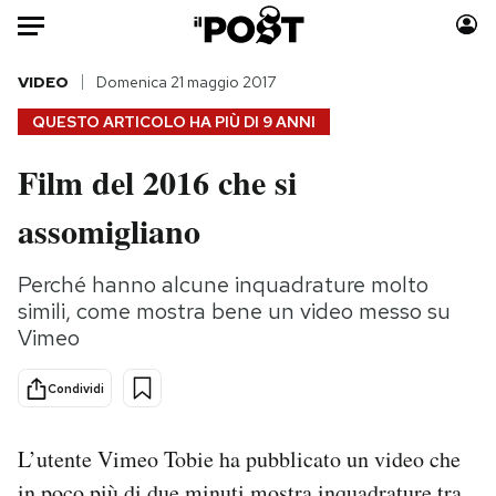
Auto
VIDEO
Domenica 21 maggio 2017
QUESTO ARTICOLO HA PIÙ DI
9 ANNI
HOME
Film del 2016 che si
Italia
Moda
assomigliano
Mondo
Libri
Politica
Consumismi
Perché hanno alcune inquadrature molto
Tecnologia
Storie/Idee
simili, come mostra bene un video messo su
Internet
Ok Boomer!
Vimeo
Scienza
Media
Cultura
Europa
Condividi
Economia
Altrecose
Sport
Mondiali calcio 2026
L’utente Vimeo Tobie ha pubblicato un video che
in poco più di due minuti mostra inquadrature tra