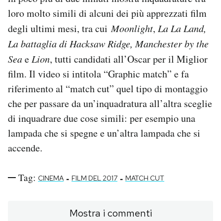
loro molto simili di alcuni dei più apprezzati film
PODCAST
degli ultimi mesi, tra cui
Moonlight
,
La La Land,
La battaglia di Hacksaw Ridge, Manchester by the
NEWSLETTER
Sea
e
Lion
, tutti candidati all’Oscar per il Miglior
film. Il video si intitola “Graphic match” e fa
I MIEI PREFERITI
riferimento al “match cut” quel tipo di montaggio
che per passare da un’inquadratura all’altra sceglie
di inquadrare due cose simili: per esempio una
SHOP
lampada che si spegne e un’altra lampada che si
accende.
CALENDARIO
Tag:
-
-
CINEMA
FILM DEL 2017
MATCH CUT
AREA PERSONALE
Area Personale
Mostra i commenti
Newsletter