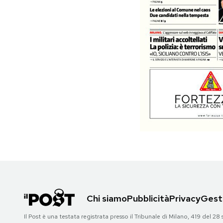
PODCAST
NEWSLETTER
I MIEI PREFERITI
SHOP
CALENDARIO
AREA PERSONALE
Chi siamo
Pubblicità
Privacy
Gesti
Area Personale
Il Post è una testata registrata presso il Tribunale di Milano, 419 del
Newsletter