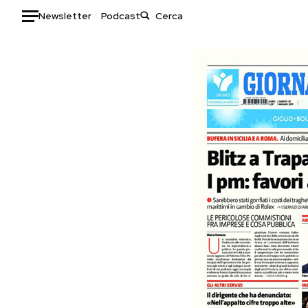
Newsletter
Podcast
Auto
HOME
Italia
Moda
Mondo
Libri
Politica
Consumismi
Tecnologia
Storie/Idee
Internet
Ok Boomer!
Scienza
Media
Cultura
Europa
Economia
Altrecose
Sport
Mondiali calcio 2026