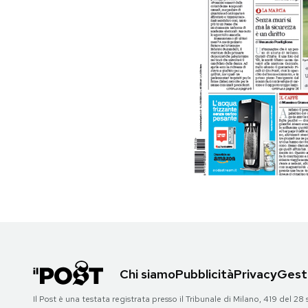
PODCAST
NEWSLETTER
I MIEI PREFERITI
SHOP
CALENDARIO
AREA PERSONALE
Chi siamo
Pubblicità
Privacy
Gesti
Area Personale
Il Post è una testata registrata presso il Tribunale di Milano, 419 del
Newsletter