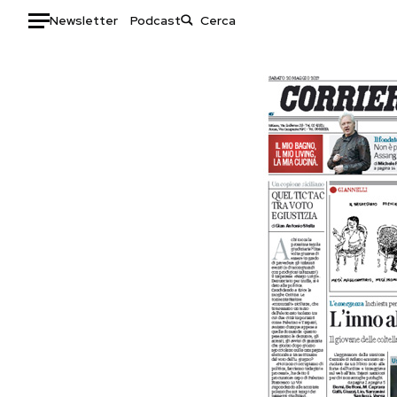
Newsletter
Podcast
Auto
HOME
Italia
Moda
Mondo
Libri
Politica
Consumismi
Tecnologia
Storie/Idee
Internet
Ok Boomer!
Scienza
Media
Cultura
Europa
Economia
Altrecose
Sport
Mondiali calcio 2026