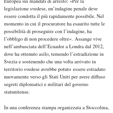
Europea sui mandati di arresto: «Per la
Notifiche mobile
legislazione svedese, un’indagine penale deve
Regala il Post
essere condotta il più rapidamente possibile. Nel
Hai bisogno di aiuto?
momento in cui il procuratore ha esaurito tutte le
Esci
possibilità di proseguire con l’indagine, ha
l’obbligo di non procedere oltre». Assange vive
nell’ambasciata dell’Ecuador a Londra dal 2012,
dove ha ottenuto asilo, temendo l’estradizione in
Svezia e sostenendo che una volta arrivato in
territorio svedese avrebbe potuto essere estradato
nuovamente verso gli Stati Uniti per avere diffuso
segreti diplomatici e militari del governo
statunitense.
In una conferenza stampa organizzata a Stoccolma,