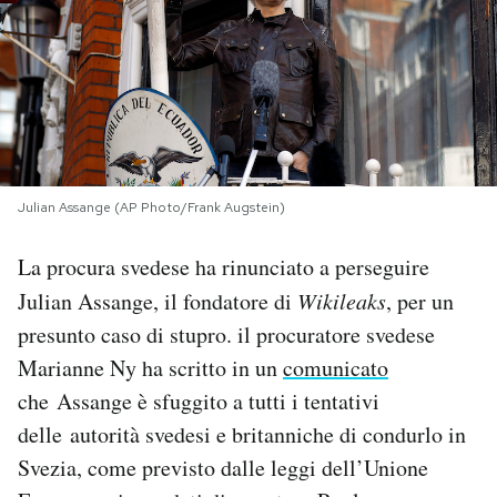
PODCAST
NEWSLETTER
I MIEI PREFERITI
Julian Assange (AP Photo/Frank Augstein)
La procura svedese ha rinunciato a perseguire
SHOP
Julian Assange, il fondatore di
Wikileaks
, per un
presunto caso di stupro. il procuratore svedese
CALENDARIO
Marianne Ny ha scritto in un
comunicato
che Assange è sfuggito a tutti i tentativi
AREA PERSONALE
delle autorità svedesi e britanniche di condurlo in
Area Personale
Svezia, come previsto dalle leggi dell’Unione
Newsletter