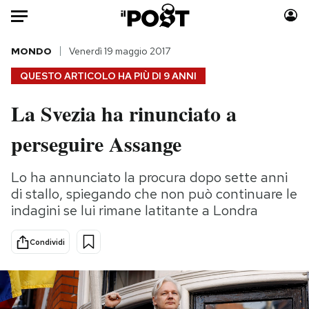
Auto
MONDO
Venerdì 19 maggio 2017
QUESTO ARTICOLO HA PIÙ DI
9 ANNI
HOME
La Svezia ha rinunciato a
Italia
Moda
perseguire Assange
Mondo
Libri
Politica
Consumismi
Lo ha annunciato la procura dopo sette anni
Tecnologia
Storie/Idee
di stallo, spiegando che non può continuare le
Internet
Ok Boomer!
indagini se lui rimane latitante a Londra
Scienza
Media
Cultura
Europa
Condividi
Economia
Altrecose
Sport
Mondiali calcio 2026