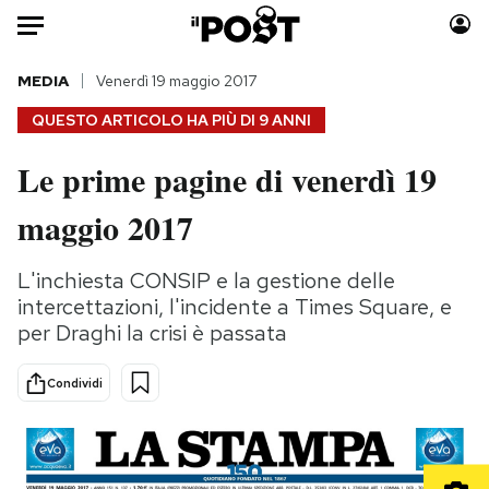
Auto
MEDIA
Venerdì 19 maggio 2017
QUESTO ARTICOLO HA PIÙ DI
9 ANNI
HOME
Le prime pagine di venerdì 19
Italia
Moda
maggio 2017
Mondo
Libri
Politica
Consumismi
L'inchiesta CONSIP e la gestione delle
Tecnologia
Storie/Idee
intercettazioni, l'incidente a Times Square, e
Internet
Ok Boomer!
per Draghi la crisi è passata
Scienza
Media
Cultura
Europa
Condividi
Economia
Altrecose
Sport
Mondiali calcio 2026