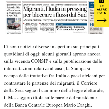
LE
ALTRE
PODCAST
FOTO
NEWSLETTER
I MIEI PREFERITI
Ci sono notizie diverse in apertura sui principali
quotidiani di oggi: alcuni giornali aprono ancora
SHOP
sulla vicenda CONSIP e sulla pubblicazione delle
intercettazioni relative al caso, la Stampa si
CALENDARIO
occupa delle trattative fra Italia e paesi africani per
contrastare le partenze dei migranti, il Corriere
della Sera segue il cammino della legge elettorale,
AREA PERSONALE
il Messaggero titola sulle parole del presidente
Area Personale
della Banca Centrale Europea Mario Draghi,
Newsletter