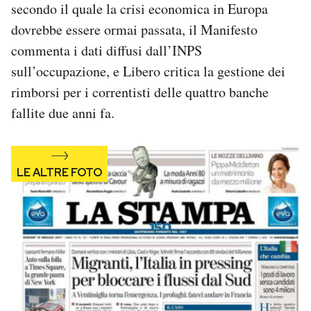
secondo il quale la crisi economica in Europa
Notifiche mobile
dovrebbe essere ormai passata, il Manifesto
Regala il Post
Hai bisogno di aiuto?
commenta i dati diffusi dall’INPS
Esci
sull’occupazione, e Libero critica la gestione dei
rimborsi per i correntisti delle quattro banche
fallite due anni fa.