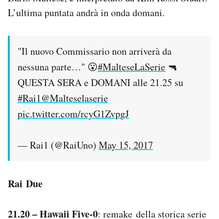
L’ultima puntata andrà in onda domani.
"Il nuovo Commissario non arriverà da
nessuna parte…" 😮
#MalteseLaSerie
🔫
QUESTA SERA e DOMANI alle 21.25 su
#Rai1
@Malteselaserie
pic.twitter.com/rcyG1ZvpgJ
— Rai1 (@RaiUno)
May 15, 2017
Rai Due
21.20 – Hawaii Five-0
: remake della storica serie