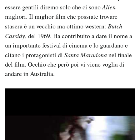
Notifiche mobile
essere gentili diremo solo che ci sono
Alien
Regala il Post
migliori. Il miglior film che possiate trovare
Hai bisogno di aiuto?
stasera è un vecchio ma ottimo western:
Butch
Esci
Cassidy
, del 1969. Ha contribuito a dare il nome a
un importante festival di cinema e lo guardano e
citano i protagonisti di
Santa Maradona
nel finale
del film. Occhio che però poi vi viene voglia di
andare in Australia.