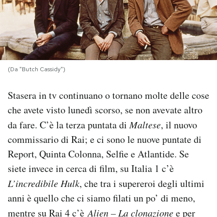
PODCAST
NEWSLETTER
(Da "Butch Cassidy")
I MIEI PREFERITI
Stasera in tv continuano o tornano molte delle cose
che avete visto lunedì scorso, se non avevate altro
SHOP
da fare. C’è la terza puntata di
Maltese
, il nuovo
commissario di Rai; e ci sono le nuove puntate di
CALENDARIO
Report, Quinta Colonna, Selfie e Atlantide. Se
siete invece in cerca di film, su Italia 1 c’è
AREA PERSONALE
L’incredibile Hulk
, che tra i supereroi degli ultimi
anni è quello che ci siamo filati un po’ di meno,
Area Personale
mentre su Rai 4 c’è
Alien – La clonazione
e per
Newsletter