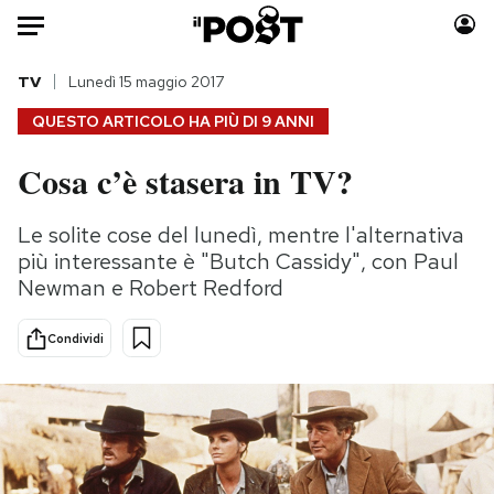
Auto
TV
Lunedì 15 maggio 2017
QUESTO ARTICOLO HA PIÙ DI
9 ANNI
HOME
Cosa c’è stasera in TV?
Italia
Moda
Mondo
Libri
Le solite cose del lunedì, mentre l'alternativa
Politica
Consumismi
più interessante è "Butch Cassidy", con Paul
Tecnologia
Storie/Idee
Newman e Robert Redford
Internet
Ok Boomer!
Condividi
Scienza
Media
Cultura
Europa
Economia
Altrecose
Sport
Mondiali calcio 2026