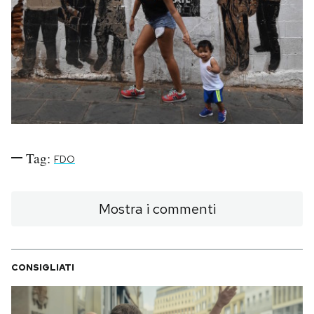
PODCAST
NEWSLETTER
I MIEI PREFERITI
Tag:
FDO
SHOP
Mostra i commenti
CALENDARIO
AREA PERSONALE
CONSIGLIATI
Area Personale
Newsletter