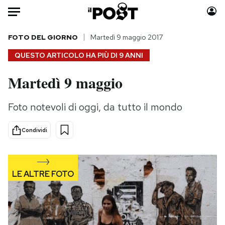
Auto
FOTO DEL GIORNO
Martedì 9 maggio 2017
QUESTO ARTICOLO HA PIÙ DI
9 ANNI
HOME
Martedì 9 maggio
Italia
Moda
Mondo
Libri
Foto notevoli di oggi, da tutto il mondo
Politica
Consumismi
Tecnologia
Storie/Idee
Condividi
Internet
Ok Boomer!
Scienza
Media
Cultura
Europa
Economia
Altrecose
Sport
Mondiali calcio 2026