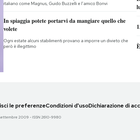
italiano come Magnus, Guido Buzzelli e l’amico Bonvi
l
In spiaggia potete portarvi da mangiare quello che
1
volete
Ogni estate alcuni stabilimenti provano a imporre un divieto che
È
però è illegittimo
sci le preferenze
Condizioni d'uso
Dichiarazione di acc
 28 settembre 2009 - ISSN 2610-9980