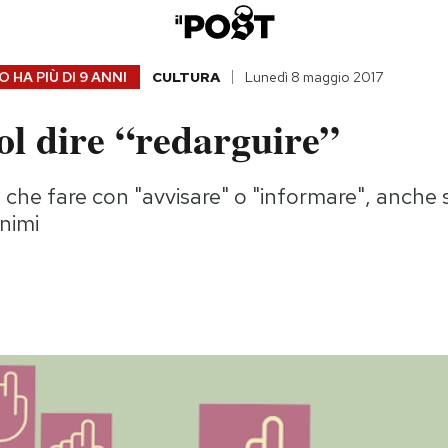
 HA PIÙ DI
9 ANNI
CULTURA
Lunedì 8 maggio 2017
ol dire “redarguire”
che fare con "avvisare" o "informare", anche se
nimi