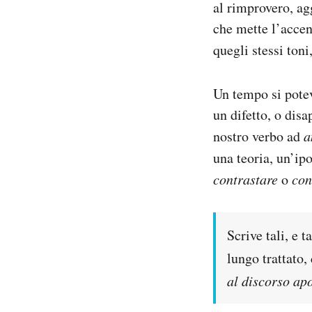
al rimprovero, ag
Notifiche mobile
che mette l’accen
Regala il Post
quegli stessi toni
Hai bisogno di aiuto?
Esci
Un tempo si pot
un difetto, o dis
nostro verbo ad
a
una teoria, un’ipo
contrastare
o
con
Scrive tali, e 
lungo trattato,
al discorso ap