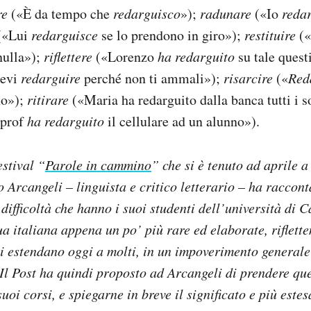
re
(«È da tempo che
redarguisco
»);
radunare
(«Io
reda
(«Lui
redarguisce
se lo prendono in giro»);
restituire
(«
ulla»);
riflettere
(«Lorenzo
ha redarguito
su tale quest
devi
redarguire
perché non ti ammali»);
risarcire
(«
Red
no»);
ritirare
(«Maria ha redarguito dalla banca tutti i s
 prof
ha redarguito
il cellulare ad un alunno»).
estival “
Parole in cammino
” che si è tenuto ad aprile a
 Arcangeli – linguista e critico letterario – ha raccont
difficoltà che hanno i suoi studenti dell’università di C
ua italiana appena un po’ più rare ed elaborate, riflet
 si estendano oggi a molti, in un impoverimento generale
 Il Post ha quindi proposto ad Arcangeli di prendere quel
uoi corsi, e spiegarne in breve il significato e più este