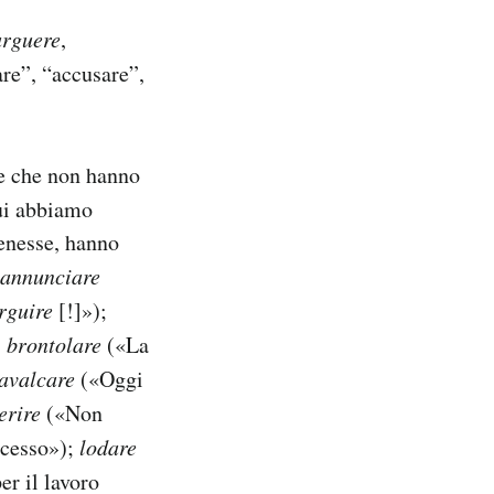
arguere
,
re”, “accusare”,
re che non hanno
cui abbiamo
tenesse, hanno
annunciare
rguire
[!]»);
;
brontolare
(«La
avalcare
(«Oggi
erire
(«Non
ccesso»);
lodare
er il lavoro