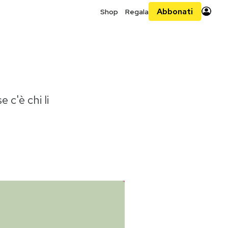
Abbonati
Shop
Regala
 c'è chi li