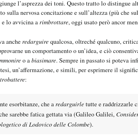
giunge l’asprezza dei toni. Questo tratto lo distingue al
to sulla nervosa concitazione e sull’altezza (più che su
, e lo avvicina a
rimbrottare
, oggi usato però ancor me
eva anche
redarguire
qualcosa, oltreché qualcuno, critic
approvarne un comportamento o un’idea, e ciò consentiva
mmonire
o a
biasimare
. Sempre in passato si poteva in
tesi, un’affermazione, e simili, per esprimere il signifi
trobattere
:
tante esorbitanze, che a
redarguirle
tutte e raddrizzarle 
 che sarebbe fatica gettata via (Galileo Galilei,
Consider
ologetico di Lodovico delle Colombe
).