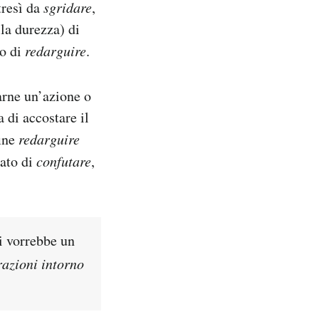
tresì da
sgridare
,
lla durezza) di
no di
redarguire
.
arne un’azione o
 di accostare il
fine
redarguire
cato di
confutare
,
ci vorrebbe un
azioni intorno