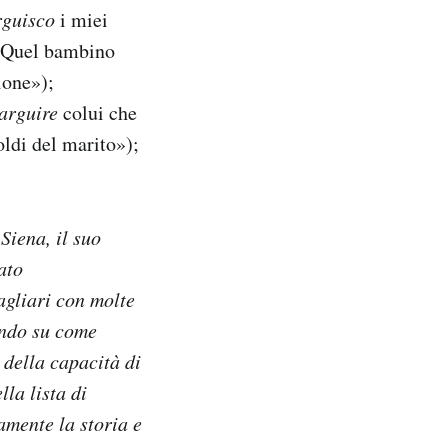
rguisco
i miei
Quel bambino
ione»);
arguire
colui che
oldi del marito»);
 Siena, il suo
ato
agliari con molte
tendo su come
 della capacità di
la lista di
samente la storia e