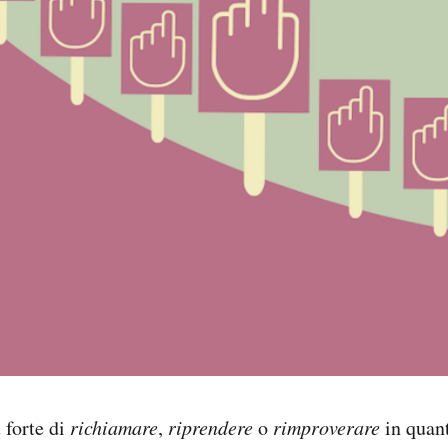
 forte di
richiamare
,
riprendere
o
rimproverare
in quant