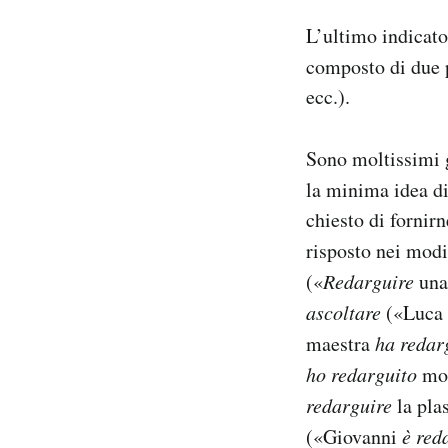
L’ultimo indicato
composto di due p
ecc.).
Sono moltissimi g
la minima idea di
chiesto di fornir
risposto nei modi
(«
Redarguire
una
ascoltare
(«Luca
maestra
ha redar
ho redarguito
mol
redarguire
la pla
(«Giovanni
è red