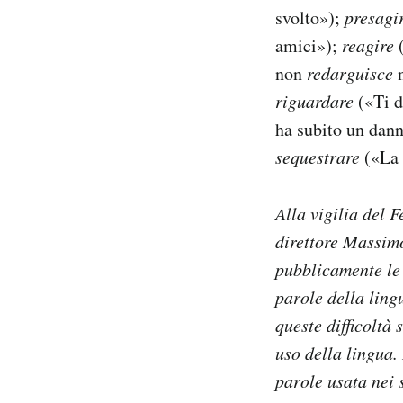
svolto»);
presagi
amici»);
reagire
non
redarguisce
n
riguardare
(«Ti 
ha subito un dan
sequestrare
(«La
Alla vigilia del F
direttore Massimo
pubblicamente le 
parole della ling
queste difficoltà
uso della lingua.
parole usata nei s