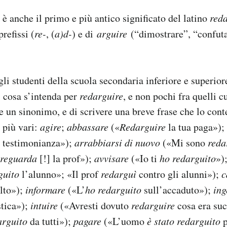
 è anche il primo e più antico significato del latino
red
refissi (
re-
, (
a)d-
) e di
arguire
(“dimostrare”, “confuta
li studenti della scuola secondaria inferiore e superio
 cosa s’intenda per
redarguire
, e non pochi fra quelli 
ne un sinonimo, e di scrivere una breve frase che lo con
 più vari:
agire
;
abbassare
(«
Redarguire
la tua paga»);
 testimonianza»);
arrabbiarsi di nuovo
(«Mi sono
reda
reguarda
[!] la prof»);
avvisare
(«Io ti
ho redarguito
»)
guito
l’alunno»; «Il prof
redarguì
contro gli alunni»);
c
to»);
informare
(«L’
ho redarguito
sull’accaduto»);
ing
stica»);
intuire
(«Avresti dovuto
redarguire
cosa era su
arguito
da tutti»);
pagare
(«L’uomo
è stato redarguito
p