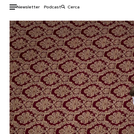
Newsletter
Podcast
Auto
HOME
Italia
Moda
Mondo
Libri
Politica
Consumismi
Tecnologia
Storie/Idee
Internet
Ok Boomer!
Scienza
Media
Cultura
Europa
Economia
Altrecose
Sport
Mondiali calcio 2026