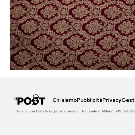
PODCAST
NEWSLETTER
I MIEI PREFERITI
SHOP
CALENDARIO
Chi siamo
Pubblicità
Privacy
Gesti
AREA PERSONALE
Il Post è una testata registrata presso il Tribunale di Milano, 419 del
Area Personale
Newsletter