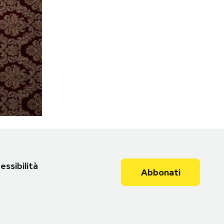
essibilità
Abbonati