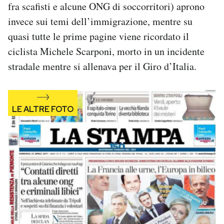
fra scafisti e alcune ONG di soccorritori) aprono
Notifiche mobile
invece sui temi dell’immigrazione, mentre su
Regala il Post
Hai bisogno di aiuto?
quasi tutte le prime pagine viene ricordato il
Esci
ciclista Michele Scarponi, morto in un incidente
stradale mentre si allenava per il Giro d’Italia.