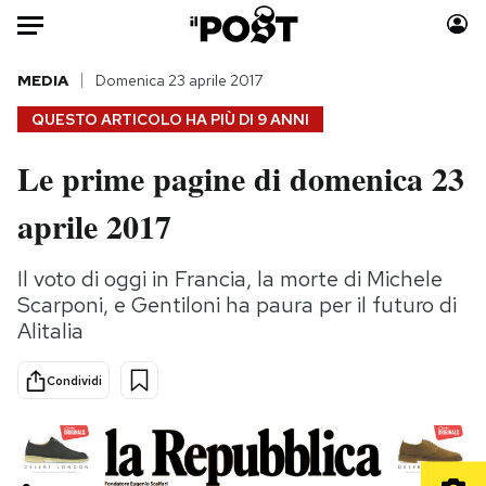
Auto
MEDIA
Domenica 23 aprile 2017
QUESTO ARTICOLO HA PIÙ DI
9 ANNI
HOME
Le prime pagine di domenica 23
Italia
Moda
aprile 2017
Mondo
Libri
Politica
Consumismi
Il voto di oggi in Francia, la morte di Michele
Tecnologia
Storie/Idee
Scarponi, e Gentiloni ha paura per il futuro di
Internet
Ok Boomer!
Alitalia
Scienza
Media
Cultura
Europa
Condividi
Economia
Altrecose
Sport
Mondiali calcio 2026