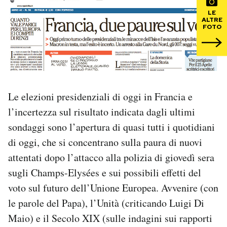
LE
ALTRE
PODCAST
FOTO
NEWSLETTER
I MIEI PREFERITI
Le elezioni presidenziali di oggi in Francia e
l’incertezza sul risultato indicata dagli ultimi
SHOP
sondaggi sono l’apertura di quasi tutti i quotidiani
di oggi, che si concentrano sulla paura di nuovi
CALENDARIO
attentati dopo l’attacco alla polizia di giovedì sera
sugli Champs-Elysées e sui possibili effetti del
voto sul futuro dell’Unione Europea. Avvenire (con
AREA PERSONALE
le parole del Papa), l’Unità (criticando Luigi Di
Area Personale
Maio) e il Secolo XIX (sulle indagini sui rapporti
Newsletter