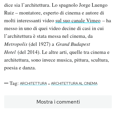
dice sia l’architettura. Lo spagnolo Jorge Luengo
PODCAST
Ruiz – montatore, esperto di cinema e autore di
molti interessanti video
sul suo canale Vimeo
– ha
messo in uno di quei video decine di casi in cui
NEWSLETTER
l’architettura è stata messa nel cinema, da
Metropolis
(del 1927) a
Grand Budapest
I MIEI PREFERITI
Hotel
(del 2014). Le altre arti, quelle tra cinema e
architettura, sono invece musica, pittura, scultura,
SHOP
poesia e danza.
CALENDARIO
Tag:
-
ARCHITETTURA
ARCHITETTURA AL CINEMA
AREA PERSONALE
Mostra i commenti
Area Personale
Newsletter