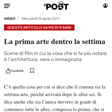
Auto
VIDEO
Mercoledì 19 aprile 2017
QUESTO ARTICOLO HA PIÙ DI
9 ANNI
HOME
La prima arte dentro la settima
Italia
Moda
Mondo
Libri
Scene di film in cui la cosa che si fa più notare
Politica
Consumismi
è l'architettura, vera o immaginata
Tecnologia
Storie/Idee
Internet
Ok Boomer!
Condividi
Scienza
Media
Cultura
Europa
C’è quella cosa per cui si dice che il cinema sia la
Economia
Altrecose
settima arte, perché arrivata dopo le altre sei. Si
Sport
Mondiali calcio 2026
dice anche che sia l’unica davvero in grado di
contenere tutte le altre, compresa la prima, che si