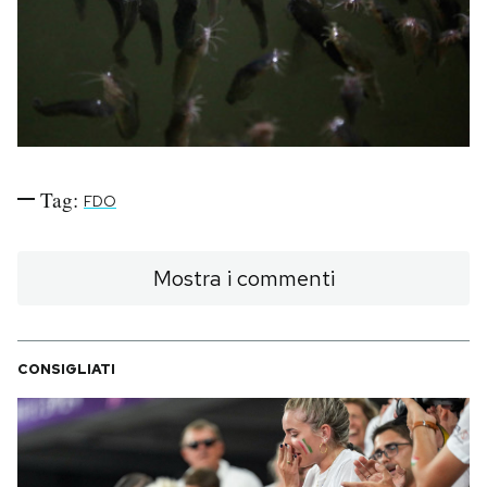
PODCAST
NEWSLETTER
I MIEI PREFERITI
Tag:
FDO
SHOP
Mostra i commenti
CALENDARIO
CONSIGLIATI
AREA PERSONALE
Area Personale
Newsletter