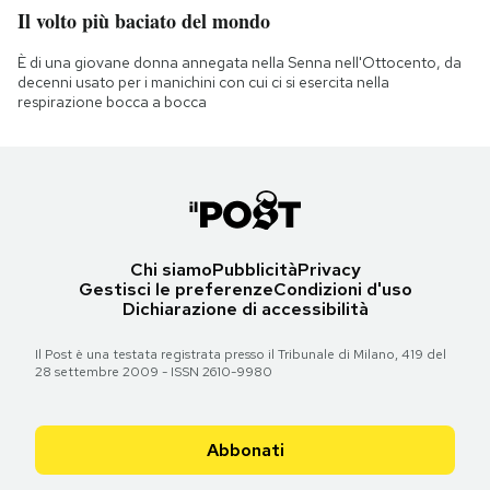
Il volto più baciato del mondo
È di una giovane donna annegata nella Senna nell'Ottocento, da
decenni usato per i manichini con cui ci si esercita nella
respirazione bocca a bocca
Chi siamo
Pubblicità
Privacy
Gestisci le preferenze
Condizioni d'uso
Dichiarazione di accessibilità
Il Post è una testata registrata presso il Tribunale di Milano, 419 del
28 settembre 2009 - ISSN 2610-9980
Abbonati