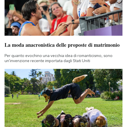
Notifiche mobile
Regala il Post
Hai bisogno di aiuto?
Esci
La moda anacronistica delle proposte di matrimonio
Per quanto evochino una vecchia idea di romanticismo, sono
un'invenzione recente importata dagli Stati Uniti