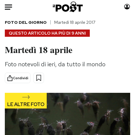
Auto
FOTO DEL GIORNO
Martedì 18 aprile 2017
QUESTO ARTICOLO HA PIÙ DI
9 ANNI
HOME
Martedì 18 aprile
Italia
Moda
Mondo
Libri
Foto notevoli di ieri, da tutto il mondo
Politica
Consumismi
Tecnologia
Storie/Idee
Condividi
Internet
Ok Boomer!
Scienza
Media
Cultura
Europa
Economia
Altrecose
Sport
Mondiali calcio 2026