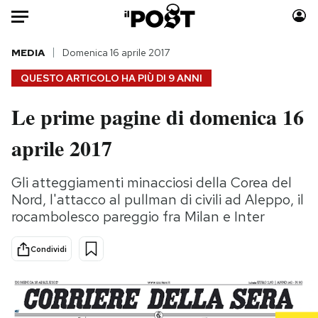
Auto
MEDIA
Domenica 16 aprile 2017
QUESTO ARTICOLO HA PIÙ DI
9 ANNI
HOME
Le prime pagine di domenica 16
Italia
Moda
aprile 2017
Mondo
Libri
Politica
Consumismi
Gli atteggiamenti minacciosi della Corea del
Tecnologia
Storie/Idee
Nord, l'attacco al pullman di civili ad Aleppo, il
Internet
Ok Boomer!
rocambolesco pareggio fra Milan e Inter
Scienza
Media
Cultura
Europa
Condividi
Economia
Altrecose
Sport
Mondiali calcio 2026