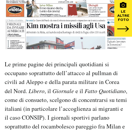
LE
PODCAST
ALTRE
FOTO
NEWSLETTER
I MIEI PREFERITI
Le prime pagine dei principali quotidiani si
SHOP
occupano soprattutto dell’attacco al pullman di
civili ad Aleppo e della parata militare in Corea
CALENDARIO
del Nord.
Libero
, il
Giornale
e il
Fatto Quotidiano
,
come di consueto, scelgono di concentrarsi su temi
italiani (in particolare l’accoglienza ai migranti e
AREA PERSONALE
il caso CONSIP). I giornali sportivi parlano
Area Personale
soprattutto del rocambolesco pareggio fra Milan e
Newsletter