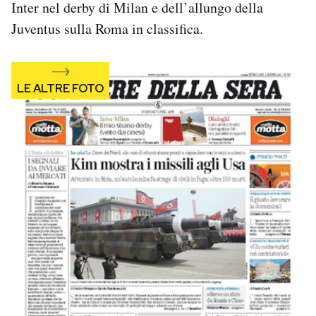
Inter nel derby di Milan e dell’allungo della
Notifiche mobile
Juventus sulla Roma in classifica.
Regala il Post
Hai bisogno di aiuto?
Esci