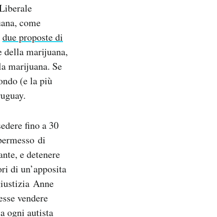
 Liberale
juana, come
e
due proposte di
e della marijuana,
lla marijuana. Se
ondo (e la più
ruguay.
edere fino a 30
permesso di
ante, e detenere
ori di un’apposita
giustizia Anne
esse vendere
 a ogni autista