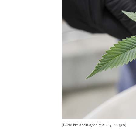
PODCAST
NEWSLETTER
I MIEI PREFERITI
SHOP
CALENDARIO
AREA PERSONALE
Area Personale
(LARS HAGBERG/AFP/Getty Images)
Newsletter