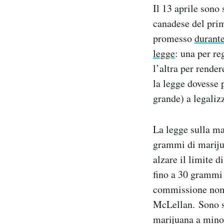
Il 13 aprile sono 
Notifiche mobile
Regala il Post
canadese del prim
Hai bisogno di aiuto?
promesso
durante
Esci
legge
: una per re
l’altra per render
la legge dovesse 
grande) a legali
La legge sulla ma
grammi di mariju
alzare il limite d
fino a 30 grammi 
commissione nomin
McLellan. Sono st
marijuana a minore