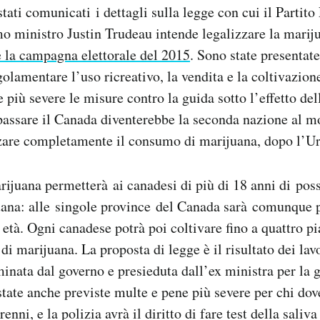
stati comunicati i dettagli sulla legge con cui il Partito
o ministro Justin Trudeau intende legalizzare la mari
 la campagna elettorale del 2015
. Sono state presentat
golamentare l’uso ricreativo, la vendita e la coltivazion
e più severe le misure contro la guida sotto l’effetto de
passare il Canada diventerebbe la seconda nazione al m
zzare completamente il consumo di marijuana, dopo l’U
rijuana permetterà ai canadesi di più di 18 anni di poss
ana: alle singole province del Canada sarà comunque 
i età. Ogni canadese potrà poi coltivare fino a quattro pi
di marijuana. La proposta di legge è il risultato dei lav
ata dal governo e presieduta dall’ex ministra per la 
ate anche previste multe e pene più severe per chi dov
nni, e la polizia avrà il diritto di fare test della saliva