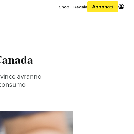
Abbonati
Shop
Regala
 Canada
ovince avranno
l consumo