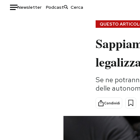
Newsletter
Podcast
Auto
QUESTO ARTICOLO
Sappiamo
HOME
Italia
Moda
legalizz
Mondo
Libri
Politica
Consumismi
Se ne potranno
Tecnologia
Storie/Idee
delle autonom
Internet
Ok Boomer!
Scienza
Media
Condividi
Cultura
Europa
Economia
Altrecose
Sport
Mondiali calcio 2026