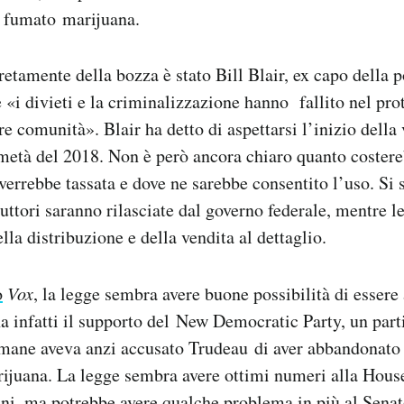
r fumato marijuana.
etamente della bozza è stato Bill Blair, ex capo della p
 «i divieti e la criminalizzazione hanno fallito nel pro
e comunità». Blair ha detto di aspettarsi l’inizio della 
metà del 2018. Non è però ancora chiaro quanto costere
errebbe tassata e dove ne sarebbe consentito l’uso. Si s
duttori saranno rilasciate dal governo federale, mentre l
la distribuzione e della vendita al dettaglio.
o
Vox
, la legge sembra avere buone possibilità di essere 
ha infatti il supporto del New Democratic Party, un parti
imane aveva anzi accusato Trudeau di aver abbandonato
arijuana. La legge sembra avere ottimi numeri alla Hou
i, ma potrebbe avere qualche problema in più al Senat