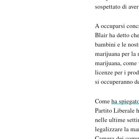
sospettato di ave
A occuparsi concr
Blair ha detto che
bambini e le nostr
marijuana per la 
marijuana, come v
licenze per i pro
si occuperanno del
Come
ha spiegat
Partito Liberale 
nelle ultime sett
legalizzare la m
Camera dei comun