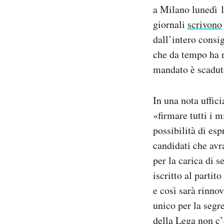
a Milano lunedì 1
Notifiche mobile
Regala il Post
giornali
scrivono
Hai bisogno di aiuto?
dall’intero consi
Esci
che da tempo ha r
mandato è scadut
In una nota uffic
«firmare tutti i m
possibilità di es
candidati che avr
per la carica di s
iscritto al parti
e così sarà rinno
unico per la segr
della Lega non c’