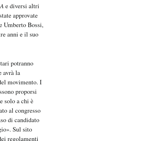
SA
e diversi altri
state approvate
ore Umberto Bossi,
re anni e il suo
etari potranno
e avrà la
 del movimento. I
ossono proporsi
e solo a chi è
mato al congresso
aso di candidato
io». Sul sito
dei regolamenti