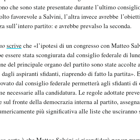
cono che sono state presentate durante l’ultimo consigli
to favorevole a Salvini, l’altra invece avrebbe l’obietti
za sull’intero partito: e avrebbe prevalso la seconda.
no
scrive
che «l’ipotesi di un congresso con Matteo Sal
 essere stata scongiurata dal consiglio federale di lune
one del principale organo del partito sono state accolte 
dagli aspiranti sfidanti, riaprendo di fatto la partita». 
ato dal consiglio federale permetterà agli sfidanti di 
rme necessarie alla candidatura. Le regole adottate pre
 sul fronte della democrazia interna al partito, assegn
mericamente più significativa alle liste che usciranno s
osa certa è che Matteo Salvini si ricandiderà per un nu