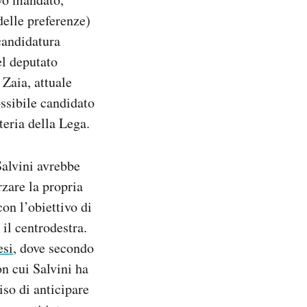
delle preferenze)
candidatura
el deputato
Zaia, attuale
ssibile candidato
teria della Lega.
Salvini avrebbe
rzare la propria
con l’obiettivo di
il centrodestra.
esi
, dove secondo
n cui Salvini ha
iso di anticipare