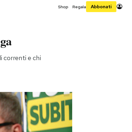
Abbonati
Shop
Regala
ega
 correnti e chi