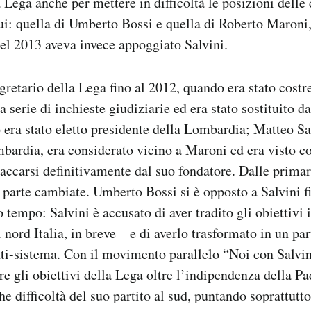
 Lega anche per mettere in difficoltà le posizioni delle 
lui: quella di Umberto Bossi e quella di Roberto Maroni,
el 2013 aveva invece appoggiato Salvini.
gretario della Lega fino al 2012, quando era stato costre
a serie di inchieste giudiziarie ed era stato sostituito 
 era stato eletto presidente della Lombardia; Matteo Sal
bardia, era considerato vicino a Maroni ed era visto co
staccarsi definitivamente dal suo fondatore. Dalle primar
 parte cambiate. Umberto Bossi si è opposto a Salvini f
 tempo: Salvini è accusato di aver tradito gli obiettivi i
nord Italia, in breve – e di averlo trasformato in un par
i-sistema. Con il movimento parallelo “Noi con Salvini
re gli obiettivi della Lega oltre l’indipendenza della Pa
he difficoltà del suo partito al sud, puntando soprattutt