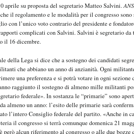
0 aprile su proposta del segretario Matteo Salvini.
AN
che il regolamento e le modalità per il congresso sono 
glio con l’unico voto contrario del presidente e fondat
apporti complicati con Salvini. Salvini è segretario da t
o il 16 dicembre.
iale della Lega si dice che a sostegno dei candidati segr
ilitanti che abbiano un anno di anzianità. Ogni militant
primere una preferenza e si potrà votare in ogni sezione
anno raggiunto il sostegno di almeno mille militanti p
egretario federale». In sostanza le “primarie” sono apert
to da almeno un anno: l’esito delle primarie sarà confer
vato l’intero Consiglio federale del partito. «Anche in c
eteria il congresso si terrà comunque domenica 21 magg
è però alcun riferimento al congresso o alle due bozze 