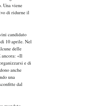
o. Una viene
vo di ridurne il
vini candidato
dì 10 aprile. Nel
alcune delle
E ancora: «Il
organizzarsi e di
vedono anche
ando una
confitte dal
ovo mandato,