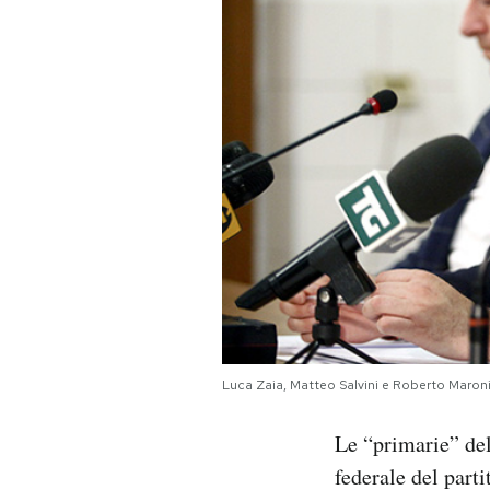
PODCAST
NEWSLETTER
I MIEI PREFERITI
SHOP
CALENDARIO
Luca Zaia, Matteo Salvini e Roberto Maroni
AREA PERSONALE
Le “primarie” de
Area Personale
federale del parti
Newsletter