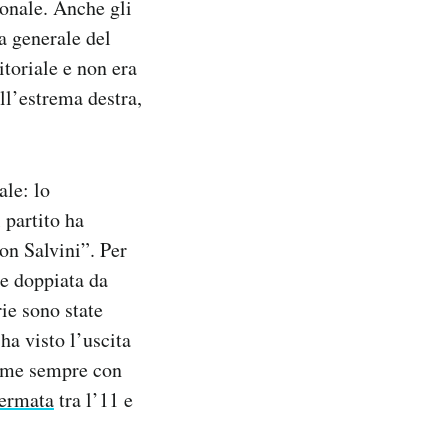
ionale. Anche gli
a generale del
toriale e non era
all’estrema destra,
ale: lo
 partito ha
on Salvini”. Per
he doppiata da
ie sono state
ha visto l’uscita
come sempre con
fermata
tra l’11 e