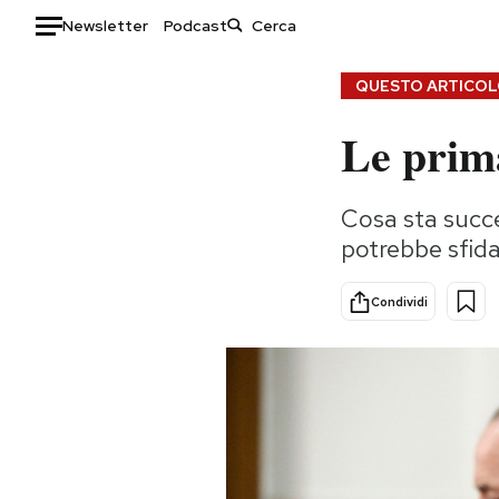
Newsletter
Podcast
Auto
QUESTO ARTICOLO
Le prima
HOME
Italia
Moda
Cosa sta succed
Mondo
Libri
potrebbe sfida
Politica
Consumismi
Tecnologia
Storie/Idee
Condividi
Internet
Ok Boomer!
Scienza
Media
Cultura
Europa
Economia
Altrecose
Sport
Mondiali calcio 2026