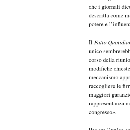
che i giornali di
descritta come mol
potere e l’influen
Il
Fatto Quotidia
unico sembrerebbe
corso della riuni
modifiche chieste 
meccanismo approv
raccogliere le fi
maggiori garanzie
rappresentanza nu
congresso».
Per ora l’unica c