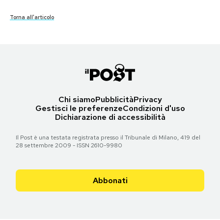
Torna all'articolo
Notifiche mobile
Torna all'articolo
Torna all'articolo
Torna all'articolo
Torna all'articolo
Torna all'articolo
Torna all'articolo
Torna all'articolo
Torna all'articolo
Torna all'articolo
Torna all'articolo
Torna all'articolo
Regala il Post
Hai bisogno di aiuto?
Esci
Chi siamo
Pubblicità
Privacy
Gestisci le preferenze
Condizioni d'uso
Dichiarazione di accessibilità
Il Post è una testata registrata presso il Tribunale di Milano, 419 del
28 settembre 2009 - ISSN 2610-9980
Abbonati