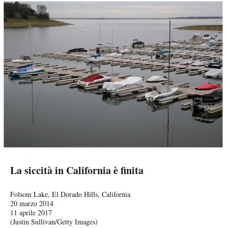
La siccità in California è finita
La siccità in California è finita
La siccità in California è finita
La siccità in California è finita
La siccità in California è finita
La siccità in California è finita
La siccità in California è finita
PODCAST
Le colline del Carrizo Plain National Monument vicino a Taft, in
Il bacino Briones, vicino a Orinda, in California, l'11 gennaio 2017
California, il 6 aprile 2017
Una straordinaria fioritura di fiori di campo nel Chino Hills State Park,
(AP Photo/Ben Margot)
Una fioritura al Carrizo Plain National Monument vicino a Taft, in
Le colline del Carrizo Plain National Monument vicino a Taft, in
(ROBYN BECK/AFP/Getty Images)
La scritta Hollywood durante un temporale il 12 gennaio 2017
Un torrente vicino al lago Phoenix a Greenbrae, in California, il 12
Montagne innevate dietro alle colline fiorite della Diamond Valley
in California, il 12 marzo 2017
California, il 5 aprile 2017
California, il 6 aprile 2017
(KONRAD FIEDLER/AFP/Getty Images)
gennaio 2017
Lake, vicino a Hemet, in California, il 16 marzo 2017
NEWSLETTER
(FREDERIC J. BROWN/AFP/Getty Images)
(ROBYN BECK/AFP/Getty Images)
(ROBYN BECK/AFP/Getty Images)
(Justin Sullivan/Getty Images)
(David McNew/Getty Images)
Torna all'articolo
Torna all'articolo
Torna all'articolo
Torna all'articolo
Torna all'articolo
Torna all'articolo
Torna all'articolo
Torna all'articolo
I MIEI PREFERITI
SHOP
CALENDARIO
La siccità in California è finita
La siccità in California è finita
La siccità in California è finita
La siccità in California è finita
La siccità in California è finita
La siccità in California è finita
La siccità in California è finita
La siccità in California è finita
La siccità in California è finita
La siccità in California è finita
La siccità in California è finita
La siccità in California è finita
Folsom Lake, El Dorado Hills, California
Lake Oroville, Oroville, California
AREA PERSONALE
Bernal Heights Park, San Francisco, California
Lake Oroville, Oroville, California
Folsom Lake, El Dorado Hills, California
29 marzo 2014
Lake Oroville, Oroville, California
Woodacre, California
Folsom Lake, El Dorado Hills, California
Lake Oroville, Oroville, California
Nicasio, California
Lake Oroville, Oroville, California
Lake Oroville, Oroville, California
19 agosto 2014
16 luglio 2014
19 agosto 2014
20 marzo 2014
11 aprile 2017
19 agosto 2014
15 luglio 2014
20 marzo 2014
19 agosto 2014
15 luglio 2014
19 agosto 2014
19 agosto 2014
11 aprile 2017
10 aprile 2017
11 aprile 2017
11 aprile 2017
(Justin Sullivan/Getty Images)
Area Personale
11 aprile 2017
10 aprile 2017
11 aprile 2017
11 aprile 2017
10 aprile 2017
11 aprile 2017
11 aprile 2017
(Justin Sullivan/Getty Images)
(Justin Sullivan/Getty Images)
(Justin Sullivan/Getty Images)
(Justin Sullivan/Getty Images)
(Justin Sullivan/Getty Images)
(Justin Sullivan/Getty Images)
(Justin Sullivan/Getty Images)
(Justin Sullivan/Getty Images)
(Justin Sullivan/Getty Images)
(Justin Sullivan/Getty Images)
Newsletter
(Justin Sullivan/Getty Images)