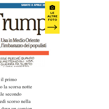
LE
ALTRE
FOTO
 il primo
to la scorsa notte
ale secondo
dì scorso nella
a, dove un camion