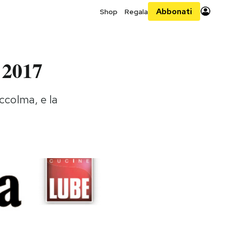
Abbonati
Shop
Regala
 2017
occolma, e la