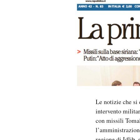
PODCAST
NEWSLETTER
I MIEI PREFERITI
SHOP
CALENDARIO
Le notizie che si 
intervento militar
AREA PERSONALE
con missili Toma
l’amministrazion
Area Personale
Newsletter
regione di Idlib,