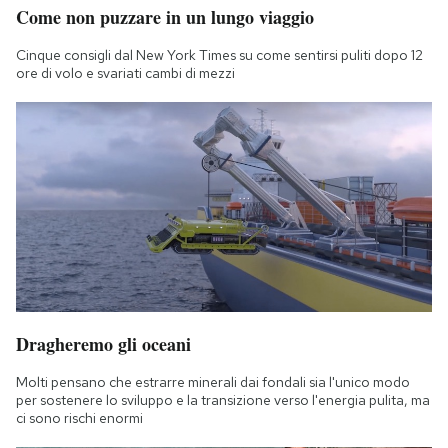
Come non puzzare in un lungo viaggio
Notifiche mobile
Regala il Post
Cinque consigli dal New York Times su come sentirsi puliti dopo 12
Hai bisogno di aiuto?
ore di volo e svariati cambi di mezzi
Esci
Dragheremo gli oceani
Molti pensano che estrarre minerali dai fondali sia l'unico modo
per sostenere lo sviluppo e la transizione verso l'energia pulita, ma
ci sono rischi enormi