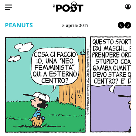
Auto
PEANUTS
5 aprile 2017
HOME
Italia
Moda
Mondo
Libri
Politica
Consumismi
Tecnologia
Storie/Idee
Internet
Ok Boomer!
Scienza
Media
Cultura
Europa
Economia
Altrecose
Sport
Mondiali calcio 2026