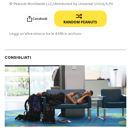
© Peanuts Worldwide LLC/distributed by Universal Uclick/ILPA
PODCAST
Condividi
RANDOM PEANUTS
NEWSLETTER
Leggi un'altra striscia tra le
4456
in archivio
I MIEI PREFERITI
CONSIGLIATI
SHOP
CALENDARIO
AREA PERSONALE
Area Personale
Newsletter