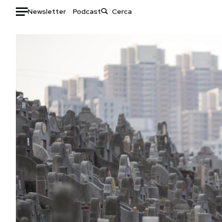
Newsletter
Podcast
Auto
HOME
Italia
Moda
Mondo
Libri
Politica
Consumismi
Tecnologia
Storie/Idee
Internet
Ok Boomer!
Scienza
Media
Cultura
Europa
Economia
Altrecose
Sport
Mondiali calcio 2026