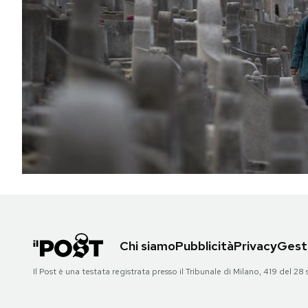
PODCAST
NEWSLETTER
I MIEI PREFERITI
SHOP
CALENDARIO
Chi siamo
Pubblicità
Privacy
Gesti
AREA PERSONALE
Il Post è una testata registrata presso il Tribunale di Milano, 419 del
Area Personale
Newsletter