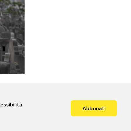
essibilità
Abbonati