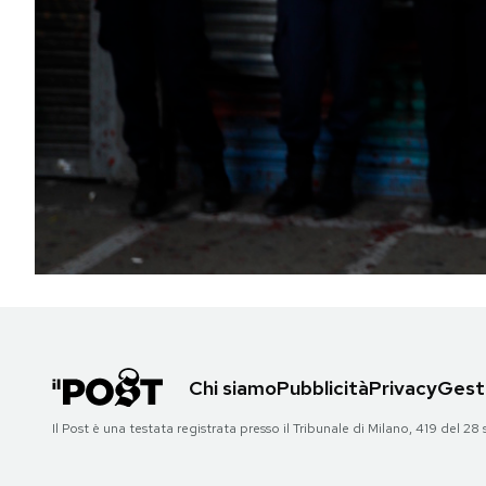
PODCAST
NEWSLETTER
I MIEI PREFERITI
SHOP
CALENDARIO
Chi siamo
Pubblicità
Privacy
Gesti
AREA PERSONALE
Il Post è una testata registrata presso il Tribunale di Milano, 419 del
Area Personale
Newsletter