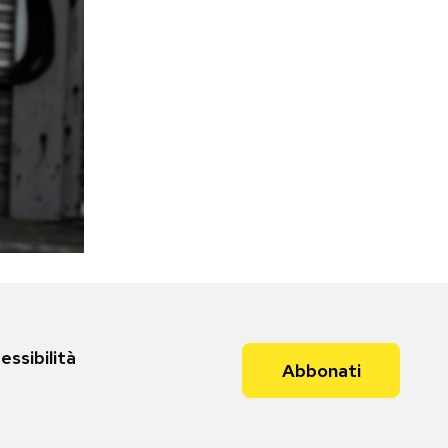
essibilità
Abbonati