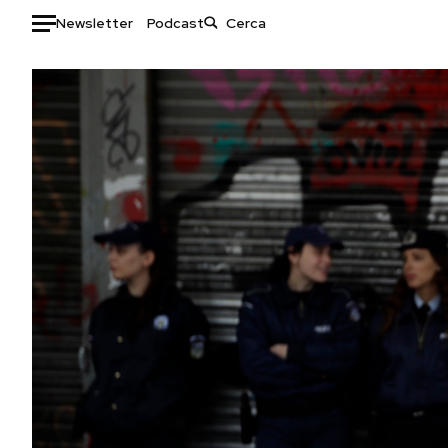
Newsletter
Podcast
Auto
HOME
Italia
Moda
Mondo
Libri
Politica
Consumismi
Tecnologia
Storie/Idee
Internet
Ok Boomer!
Scienza
Media
Cultura
Europa
Economia
Altrecose
Sport
Mondiali calcio 2026