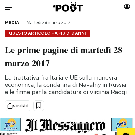
Auto
MEDIA
Martedì 28 marzo 2017
QUESTO ARTICOLO HA PIÙ DI
9 ANNI
HOME
Le prime pagine di martedì 28
Italia
Moda
marzo 2017
Mondo
Libri
Politica
Consumismi
La trattativa fra Italia e UE sulla manovra
Tecnologia
Storie/Idee
economica, la condanna di Navalny in Russia,
Internet
Ok Boomer!
e le firme per la candidatura di Virginia Raggi
Scienza
Media
Cultura
Europa
Condividi
Economia
Altrecose
Sport
Mondiali calcio 2026