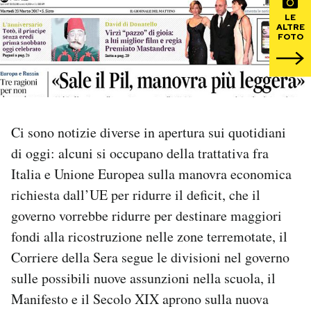
LE
ALTRE
PODCAST
FOTO
NEWSLETTER
I MIEI PREFERITI
Ci sono notizie diverse in apertura sui quotidiani
di oggi: alcuni si occupano della trattativa fra
SHOP
Italia e Unione Europea sulla manovra economica
richiesta dall’UE per ridurre il deficit, che il
CALENDARIO
governo vorrebbe ridurre per destinare maggiori
fondi alla ricostruzione nelle zone terremotate, il
Corriere della Sera segue le divisioni nel governo
AREA PERSONALE
sulle possibili nuove assunzioni nella scuola, il
Area Personale
Manifesto e il Secolo XIX aprono sulla nuova
Newsletter