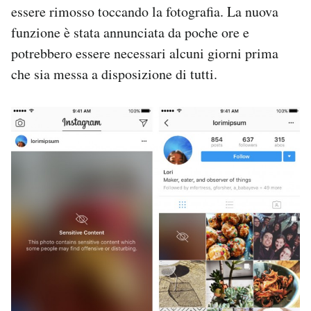
essere rimosso toccando la fotografia. La nuova
Notifiche mobile
Regala il Post
funzione è stata annunciata da poche ore e
Hai bisogno di aiuto?
potrebbero essere necessari alcuni giorni prima
Esci
che sia messa a disposizione di tutti.