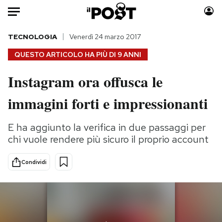
Auto
TECNOLOGIA
Venerdì 24 marzo 2017
QUESTO ARTICOLO HA PIÙ DI
9 ANNI
HOME
Instagram ora offusca le
Italia
Moda
immagini forti e impressionanti
Mondo
Libri
Politica
Consumismi
E ha aggiunto la verifica in due passaggi per
Tecnologia
Storie/Idee
chi vuole rendere più sicuro il proprio account
Internet
Ok Boomer!
Scienza
Media
Condividi
Cultura
Europa
Economia
Altrecose
Sport
Mondiali calcio 2026