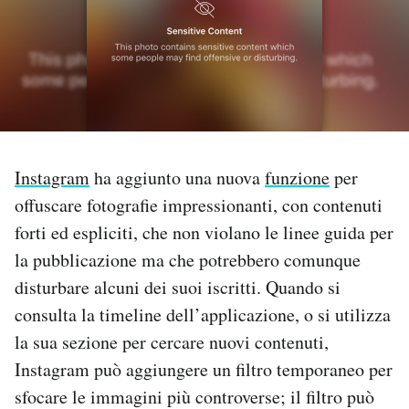
PODCAST
NEWSLETTER
I MIEI PREFERITI
Instagram
ha aggiunto una nuova
funzione
per
offuscare fotografie impressionanti, con contenuti
SHOP
forti ed espliciti, che non violano le linee guida per
la pubblicazione ma che potrebbero comunque
CALENDARIO
disturbare alcuni dei suoi iscritti. Quando si
consulta la timeline dell’applicazione, o si utilizza
AREA PERSONALE
la sua sezione per cercare nuovi contenuti,
Instagram può aggiungere un filtro temporaneo per
Area Personale
sfocare le immagini più controverse; il filtro può
Newsletter