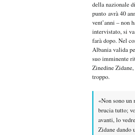
della nazionale d
Notifiche mobile
punto avrà 40 ann
Regala il Post
Hai bisogno di aiuto?
vent’anni – non h
Esci
intervistato, si v
farà dopo. Nel cor
Albania valida pe
suo imminente rit
Zinedine Zidane
troppo.
«Non sono un m
brucia tutto; v
avanti, lo ved
Zidane dando u