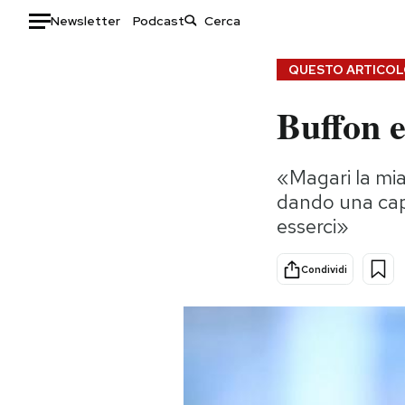
Newsletter
Podcast
Auto
QUESTO ARTICOLO
Buffon e
HOME
Italia
Moda
«Magari la mia
Mondo
Libri
dando una cap
Politica
Consumismi
esserci»
Tecnologia
Storie/Idee
Internet
Ok Boomer!
Condividi
Scienza
Media
Cultura
Europa
Economia
Altrecose
Sport
Mondiali calcio 2026