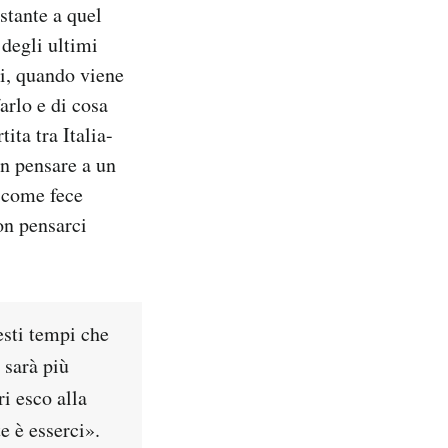
stante a quel
 degli ultimi
pi, quando viene
arlo e di cosa
ita tra Italia-
on pensare a un
a come fece
non pensarci
esti tempi che
 sarà più
i esco alla
e è esserci».