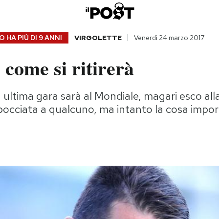
 HA PIÙ DI
9 ANNI
VIRGOLETTE
Venerdì 24 marzo 2017
 come si ritirerà
 ultima gara sarà al Mondiale, magari esco all
occiata a qualcuno, ma intanto la cosa impor