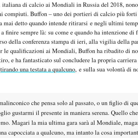
i italiana di calcio ai Mondiali in Russia del 2018, nono
i compiuti. Buffon – uno dei portieri di calcio più forti
a mai detto quando intende ritirarsi e negli ultimi tem
a a finire sempre là: su come e quando ha intenzione di f
so della conferenza stampa di ieri, alla vigilia della part
r le qualificazioni ai Mondiali, Buffon ha ribadito di n
iro, e ha fantasticato sul concludere la propria carrier
,
tirando una testata a qualcuno
, e sulla sua volontà di 
alinconico che pensa solo al passato, o un figlio di qu
oglio gustarmi il presente in maniera serena. Quello che
remo. Magari la mia ultima gara sarà al Mondiale, magar
na capocciata a qualcuno, ma intanto la cosa important