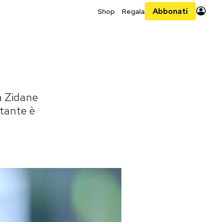
Abbonati
Shop
Regala
a Zidane
tante è