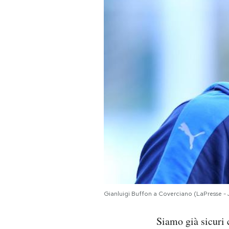
PODCAST
NEWSLETTER
I MIEI PREFERITI
SHOP
CALENDARIO
AREA PERSONALE
Gianluigi Buffon a Coverciano (LaPresse - 
Area Personale
Siamo già sicuri 
Newsletter