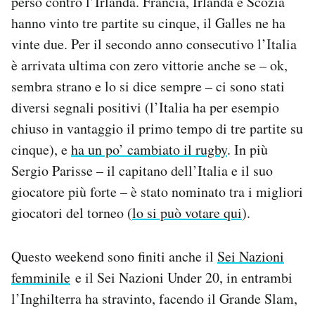
perso contro l’Irlanda. Francia, Irlanda e Scozia
Notifiche mobile
hanno vinto tre partite su cinque, il Galles ne ha
Regala il Post
vinte due. Per il secondo anno consecutivo l’Italia
Hai bisogno di aiuto?
è arrivata ultima con zero vittorie anche se – ok,
Esci
sembra strano e lo si dice sempre – ci sono stati
diversi segnali positivi (l’Italia ha per esempio
chiuso in vantaggio il primo tempo di tre partite su
cinque), e
ha un po’ cambiato il rugby
. In più
Sergio Parisse – il capitano dell’Italia e il suo
giocatore più forte – è stato nominato tra i migliori
giocatori del torneo (
lo si può votare qui
).
Questo weekend sono finiti anche il
Sei Nazioni
femminile
e il Sei Nazioni Under 20, in entrambi
l’Inghilterra ha stravinto, facendo il Grande Slam,