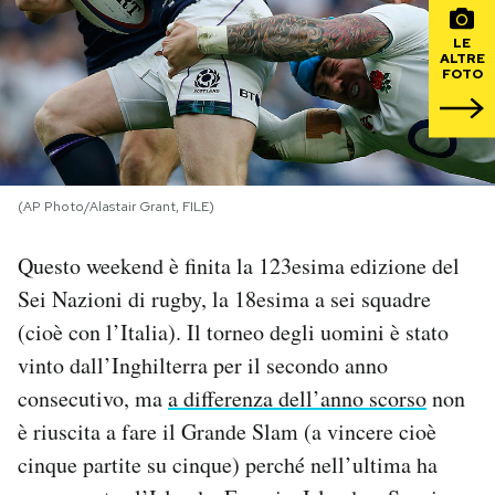
LE
PODCAST
ALTRE
FOTO
NEWSLETTER
I MIEI PREFERITI
(AP Photo/Alastair Grant, FILE)
Questo weekend è finita la 123esima edizione del
SHOP
Sei Nazioni di rugby, la 18esima a sei squadre
(cioè con l’Italia). Il torneo degli uomini è stato
CALENDARIO
vinto dall’Inghilterra per il secondo anno
consecutivo, ma
a differenza dell’anno scorso
non
AREA PERSONALE
è riuscita a fare il Grande Slam (a vincere cioè
Area Personale
cinque partite su cinque) perché nell’ultima ha
Newsletter