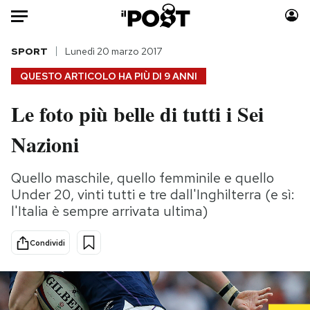
Auto
SPORT
Lunedì 20 marzo 2017
QUESTO ARTICOLO HA PIÙ DI
9 ANNI
HOME
Le foto più belle di tutti i Sei
Italia
Moda
Nazioni
Mondo
Libri
Politica
Consumismi
Quello maschile, quello femminile e quello
Tecnologia
Storie/Idee
Under 20, vinti tutti e tre dall'Inghilterra (e sì:
Internet
Ok Boomer!
l'Italia è sempre arrivata ultima)
Scienza
Media
Cultura
Europa
Condividi
Economia
Altrecose
Sport
Mondiali calcio 2026