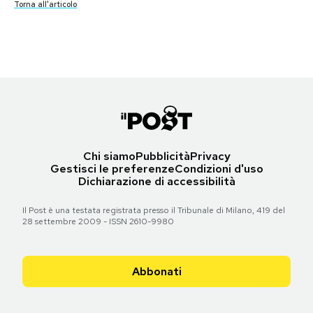
Torna all'articolo
Torna all'articolo
Torna all'articolo
Torna all'articolo
Torna all'articolo
Torna all'articolo
Torna all'articolo
Torna all'articolo
Notifiche mobile
Torna all'articolo
Torna all'articolo
Torna all'articolo
Torna all'articolo
Torna all'articolo
Torna all'articolo
Torna all'articolo
Regala il Post
Torna all'articolo
Torna all'articolo
Hai bisogno di aiuto?
Esci
Chi siamo
Pubblicità
Privacy
Gestisci le preferenze
Condizioni d'uso
Dichiarazione di accessibilità
Il Post è una testata registrata presso il Tribunale di Milano, 419 del
28 settembre 2009 - ISSN 2610-9980
Abbonati