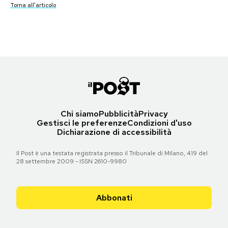
Torna all'articolo
Torna all'articolo
Torna all'articolo
Torna all'articolo
Torna all'articolo
Torna all'articolo
Torna all'articolo
Torna all'articolo
Notifiche mobile
Torna all'articolo
Torna all'articolo
Torna all'articolo
Torna all'articolo
Torna all'articolo
Torna all'articolo
Torna all'articolo
Regala il Post
Torna all'articolo
Torna all'articolo
Hai bisogno di aiuto?
Esci
Chi siamo
Pubblicità
Privacy
Gestisci le preferenze
Condizioni d'uso
Dichiarazione di accessibilità
Il Post è una testata registrata presso il Tribunale di Milano, 419 del
28 settembre 2009 - ISSN 2610-9980
Abbonati