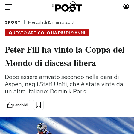
Auto
SPORT
Mercoledì 15 marzo 2017
QUESTO ARTICOLO HA PIÙ DI
9 ANNI
HOME
Peter Fill ha vinto la Coppa del
Italia
Moda
Mondo di discesa libera
Mondo
Libri
Politica
Consumismi
Dopo essere arrivato secondo nella gara di
Tecnologia
Storie/Idee
Aspen, negli Stati Uniti, che è stata vinta da
Internet
Ok Boomer!
un altro italiano: Dominik Paris
Scienza
Media
Cultura
Europa
Condividi
Economia
Altrecose
Sport
Mondiali calcio 2026