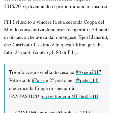
2015/2016, diventando il primo italiano a riuscirci.
Fill è riuscito a vincere la sua seconda Coppa del
Mondo consecutiva dopo aver recuperato i 33 punti
di distacco che aveva dal norvegese Kjetil Jansrud,
che è arrivato 11esimo e in quest’ultima gara ha
fatto 24 punti (contro gli 80 di Fill).
Trionfo azzurro nella discesa ad
#Aspen2017
!
Vittoria di
#Paris
e 2° posto per
@peter_fill
che vince la Coppa di specialità.
FANTASTICI!
pic.twitter.com/JT3ho03JfU
— CONI (@Coninews)
March 15, 2017