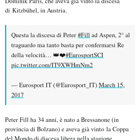
Dominik Paris, che aveva già vinto la discesa
Notifiche mobile
di Kitzbühel, in Austria.
Regala il Post
Hai bisogno di aiuto?
Esci
Questa la discesa di Peter
#Fill
ad Aspen, 2° al
traguardo ma tanto basta per confermarsi Re
della velocità… 👑❤️
#EurosportSCI
pic.twitter.com/IT9XWHmNm2
— Eurosport IT (@Eurosport_IT)
March 15,
2017
Peter Fill ha 34 anni, è nato a Bressanone (in
provincia di Bolzano) e aveva già vinto la Coppa
del Mondo di discesa libera nella stagione