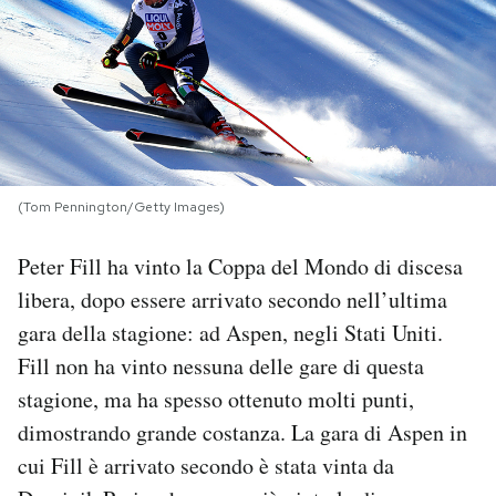
PODCAST
NEWSLETTER
I MIEI PREFERITI
(Tom Pennington/Getty Images)
Peter Fill ha vinto la Coppa del Mondo di discesa
SHOP
libera, dopo essere arrivato secondo nell’ultima
gara della stagione: ad Aspen, negli Stati Uniti.
CALENDARIO
Fill non ha vinto nessuna delle gare di questa
stagione, ma ha spesso ottenuto molti punti,
AREA PERSONALE
dimostrando grande costanza. La gara di Aspen in
Area Personale
cui Fill è arrivato secondo è stata vinta da
Newsletter