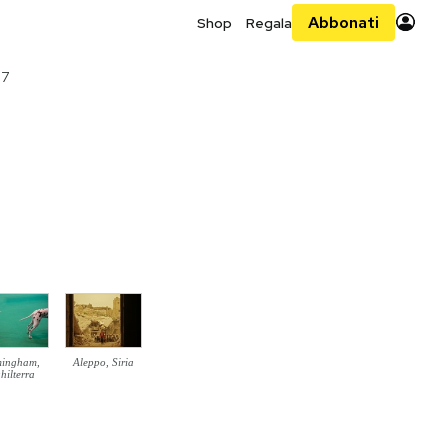
Abbonati
Shop
Regala
17
mingham,
Aleppo, Siria
hilterra