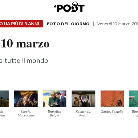
 HA PIÙ DI
9 ANNI
FOTO DEL GIORNO
Venerdì 10 marzo 20
 10 marzo
da tutto il mondo
ok,
Skopje,
Bruxelles,
Katmandu,
Gardo, Somalia
Bir
ndia
Macedonia
Belgio
Nepal
Ing