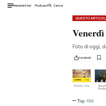
Newsletter
Podcast
Auto
QUESTO ARTICOLO
Venerdì
HOME
Italia
Moda
Foto di oggi, 
Mondo
Libri
Politica
Consumismi
Condividi
Tecnologia
Storie/Idee
Internet
Ok Boomer!
Scienza
Media
Cultura
Europa
Pechino, Cina
Bangk
Economia
Altrecose
Thaila
Sport
Mondiali calcio 2026
Tag:
FDO