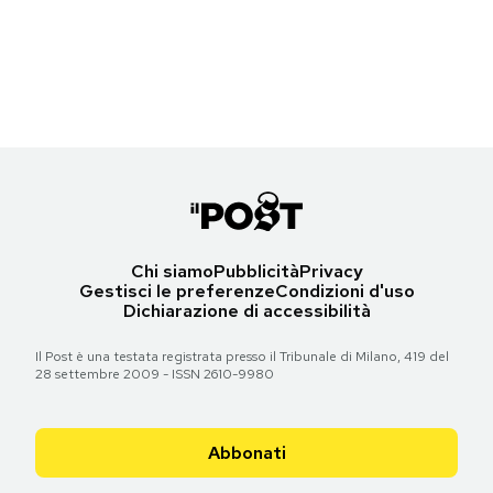
Notifiche mobile
(McDonald's Italia)
Regala il Post
Hai bisogno di aiuto?
Torna all'articolo
Esci
Chi siamo
Pubblicità
Privacy
Gestisci le preferenze
Condizioni d'uso
Dichiarazione di accessibilità
Il Post è una testata registrata presso il Tribunale di Milano, 419 del
28 settembre 2009 - ISSN 2610-9980
Abbonati